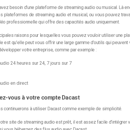
 avez besoin d’une
plateforme de streaming
audio ou
musical
. Là en
es
plateformes de streaming
audio et
musical
, ou vous pouvez trava
déo professionnelle qui offre des capacités audio uniquement.
cipales raisons pour lesquelles vous pouvez vouloir utiliser une pl
e est qu’elle peut vous offrir une large gamme d’outils qui peuvent
développer votre entreprise, comme par exemple :
audio 24 heures sur 24, 7 jours sur 7
audio en direct
ez-vous à votre compte Dacast
us continuerons à utiliser Dacast comme exemple de simplicité.
tre site de streaming audio est prêt, il est assez facile d’intégrer v
 si vous hébergez des flux audio avec Dacast.