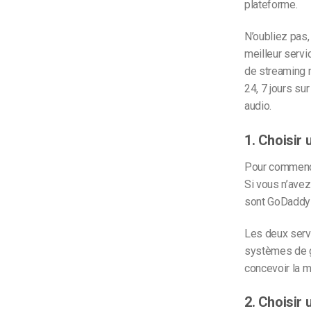
plateforme.
N’oubliez pas,
meilleur serv
de streaming 
24, 7 jours su
audio.
1. Choisir
Pour commence
Si vous n’ave
sont GoDaddy 
Les deux serv
systèmes de g
concevoir la m
2. Choisir