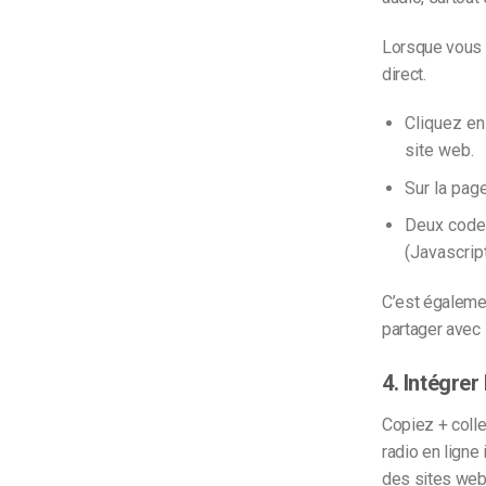
Lorsque vous 
direct.
Cliquez ens
site web.
Sur la pag
Deux codes
(Javascrip
C’est égalemen
partager avec 
4. Intégrer
Copiez + colle
radio en ligne
des sites web