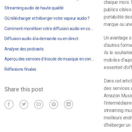
chaque mois. I
Streaming audio de haute qualité
publics cibles
portabilité de
Où télécharger et héberger votre vapeur audio ?
marque ou une
Comment monétiser votre diffusion audio en continu
Un avantage si
Diffusion audio à la demande ou en direct
d’autres forme
Analyse des podcasts
ils le souhait
Aperçu des services d'écoute de musique en continu les plus populaires
mobiles d’aujou
essentiel d’of
Réflexions finales
Dans cet arti
des services d
Share this post
Amazon Music. 
l’intermédiair
streaming mus
meilleurs endr
d’héberger un 