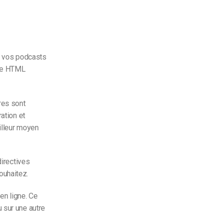
de vos podcasts
ode HTML
res sont
ation et
illeur moyen
directives
ouhaitez.
en ligne. Ce
 sur une autre