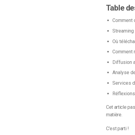
Table de
Comment cr
Streaming 
Où télécha
Comment mo
Diffusion 
Analyse d
Services d
Réflexions
Cet article pa
matière.
C’est parti !