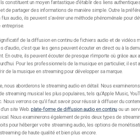
ls constituent un moyen fantastique d’établir des liens authentiqu
 et de partager des informations de manière simple. Outre la préfér
s flux audio, ils peuvent s’avérer une méthode phénoménale pour d
 entreprise.
gnificatif de la diffusion en continu de fichiers audio et de
vidéos m
s d’audio, c’est que les gens peuvent écouter en direct ou à la de
ent. En outre, ils peuvent écouter de presque n’importe où grâce aux 
rd’hui. Pour les professionnels de la musique en particulier, il est a
frir de la musique en streaming pour développer sa marque.
cle, nous aborderons le streaming audio en détail. Nous examineron
e streaming musical les plus populaires, tels qu’Apple Music, You
Nous verrons ce qu’il faut savoir pour réussir à diffuser du conten
e d’un site Web.
plate-forme de diffusion audio en continu
ou un serv
ical. Nous examinerons également de près deux types de streamin
oits pour héberger votre streaming audio, les options de monétisati
streaming de haute qualité et bien plus encore.