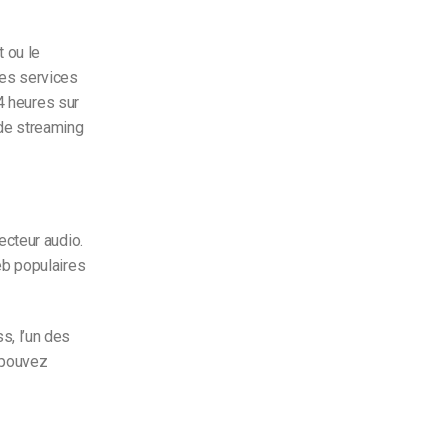
ct ou
le
les
services
24 heures sur
 de streaming
ecteur audio.
eb populaires
, l’un des
 pouvez