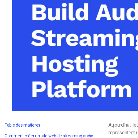
d’apprentissage en ligne
CMS vidéo
Confidentialité et sécuri
Aujourd’hui, l
Table des matières
représentent u
Comment créer un site web de streaming audio