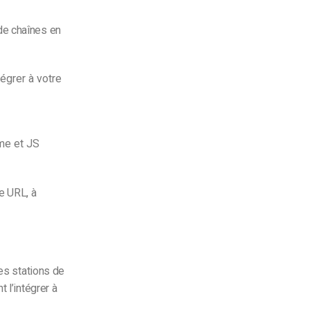
de chaînes en
tégrer à votre
ame et JS
e URL, à
des stations de
 l’intégrer à