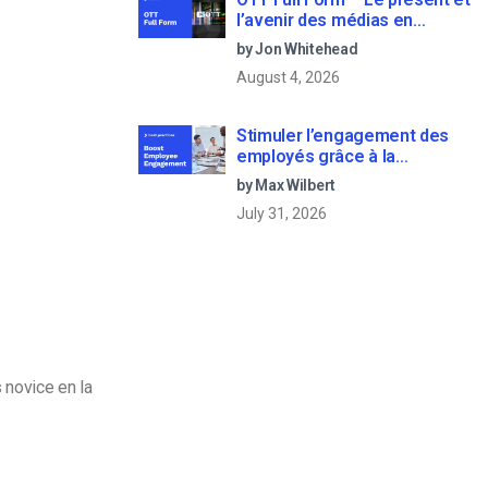
l’avenir des médias en
continu
by Jon Whitehead
August 4, 2026
Stimuler l’engagement des
employés grâce à la
communication d’entreprise
by Max Wilbert
en direct
July 31, 2026
 novice en la