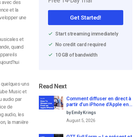
Free 14-Day Trial
es avec des
ence et la
Get Started!
évelopper une
Start streaming immediately
usicales
et
No credit card required
mande, quand
appareils
10 GB of bandwidth
ujourd’hui
s quelques-uns
Read Next
Tube Music et
Comment diffuser en direct à
u audio par
partir d’un iPhone d’Apple en
ice de
6 étapes faciles
by Emily Krings
g audio, les
August 5, 2026
on, la manière
OTT Full Form – Le présent et