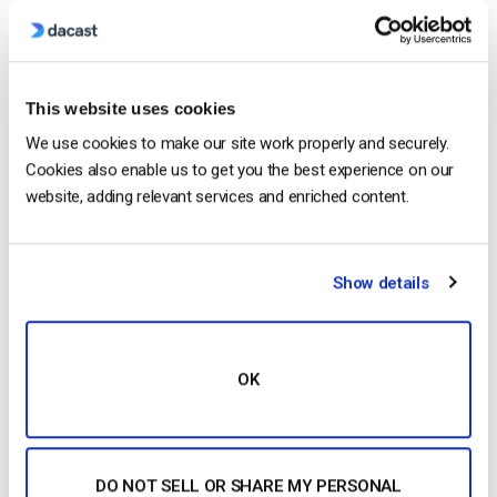
No credit card required
10 GB of bandwidth
This website uses cookies
We use cookies to make our site work properly and securely.
Cookies also enable us to get you the best experience on our
Read Next
website, adding relevant services and enriched content.
Come trasmettere in diretta da un iPhone
Show details
Apple in 6 semplici passi
by Emily Krings
August 5, 2026
OK
OTT Full Form – Il presente e il futuro dei
media in streaming
DO NOT SELL OR SHARE MY PERSONAL