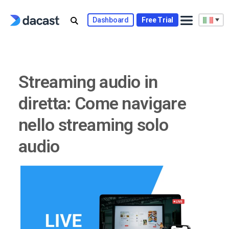
Skip
to
Dashboard
Free Trial
content
Streaming audio in
diretta: Come navigare
nello streaming solo
audio