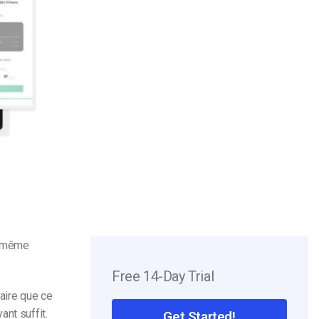
la même
Free 14-Day Trial
saire que ce
ant suffit.
Get Started!