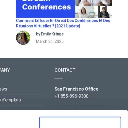
Comment Diffuser En Direct Des Conférences Et Des
Réunions Virtuelles ? [2021 Update]
by Emily Krings
March 21, 2025
PANY
CONTACT
news
San Francisco Office
+1 855-896-9300
s d’emplois
ct
Beijing Office
+86 105-123-5043
naires