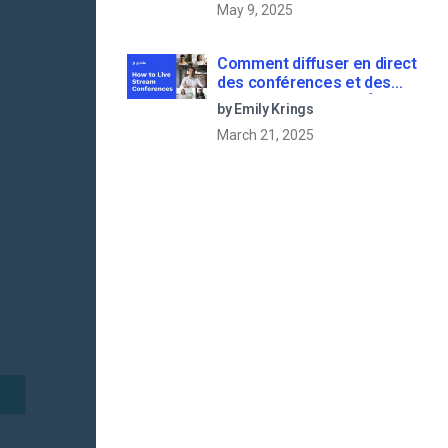
May 9, 2025
2022]
Comment diffuser en direct
des conférences et des
réunions virtuelles ? [2021
by Emily Krings
Update]
March 21, 2025