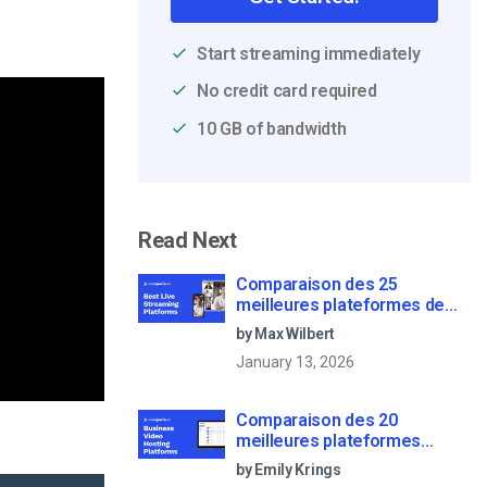
Start streaming immediately
No credit card required
10 GB of bandwidth
Read Next
Comparaison des 25
meilleures plateformes de
diffusion en direct en 2025
by Max Wilbert
January 13, 2026
Comparaison des 20
meilleures plateformes
d’hébergement de vidéos
by Emily Krings
d’entreprise [Updated for