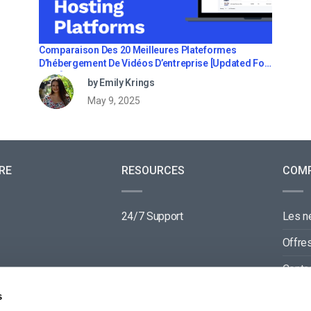
Comparaison Des 20 Meilleures Plateformes
D’hébergement De Vidéos D’entreprise [Updated For
2022]
by Emily Krings
May 9, 2025
RE
RESOURCES
COM
24/7 Support
Les 
Offre
Conta
Parte
s