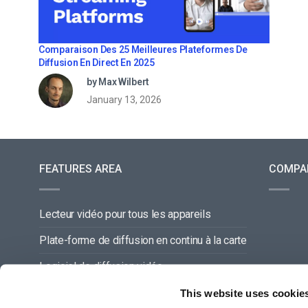
Comparaison Des 25 Meilleures Plateformes De
Diffusion En Direct En 2025
by Max Wilbert
January 13, 2026
FEATURES AREA
COMPA
Lecteur vidéo pour tous les appareils
Plate-forme de diffusion en continu à la carte
Logiciel de diffusion vidéo
Gestion du contenu vidéo
This website uses cookie