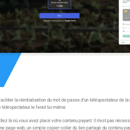
Monétisation vidéo
té
Marketing vidéo
ciliter la réinitialisation du mot de passe d’un téléspectateur de 
 téléspectateur le ferait lui-même.
llez là où vous avez placé votre contenu payant. Il n’est pas néces
me page web, un simple copier-coller du lien partagé du contenu pay