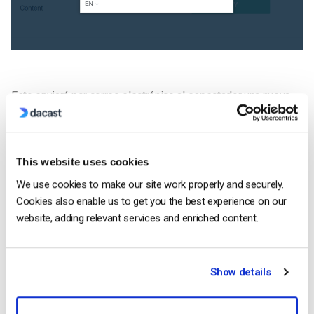
Esto enviará por correo electrónico al espectador una nueva
contraseña desde la dirección de correo electrónico
proporcionada. Por favor, asegúrese de que no está siendo
bloqueado por los filtros de spam u otros ajustes.
This website uses cookies
We use cookies to make our site work properly and securely.
Cookies also enable us to get you the best experience on our
EMPIECE GRATIS
website, adding relevant services and enriched content.
Show details
Dacast Team