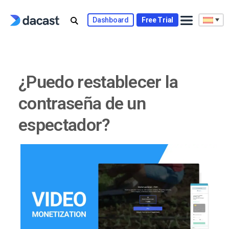
Skip
to
Dashboard
Free Trial
content
¿Puedo restablecer la
contraseña de un
espectador?