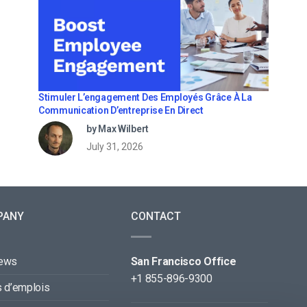
Stimuler L’engagement Des Employés Grâce À La
Communication D’entreprise En Direct
by Max Wilbert
July 31, 2026
PANY
CONTACT
news
San Francisco Office
+1 855-896-9300
s d’emplois