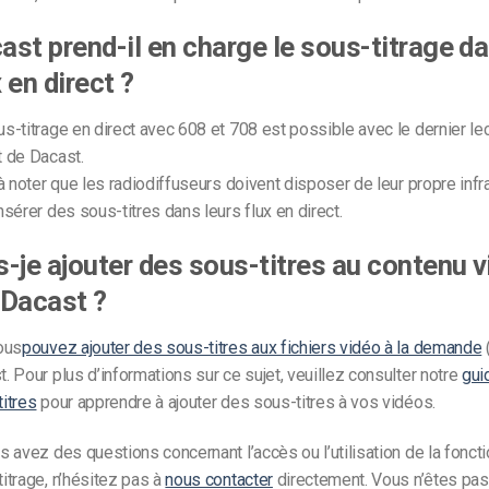
Monétisation vidéo
ast prend-il en charge le sous-titrage d
té
Marketing vidéo
 en direct ?
s-titrage en direct avec 608 et 708 est possible avec le dernier lec
t de Dacast.
 à noter que les radiodiffuseurs doivent disposer de leur propre infr
nsérer des sous-titres dans leurs flux en direct.
s-je ajouter des sous-titres au contenu 
 Dacast ?
ous
pouvez ajouter des sous-titres aux fichiers vidéo à la demande
. Pour plus d’informations sur ce sujet, veuillez consulter notre
gui
itres
pour apprendre à ajouter des sous-titres à vos vidéos.
s avez des questions concernant l’accès ou l’utilisation de la fonct
itrage, n’hésitez pas à
nous contacter
directement. Vous n’êtes pas