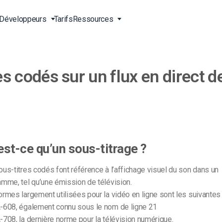
Développeurs
Tarifs
Ressources
es codés sur un flux en direct d
ne
s en
Streaming vidéo en direct
Vidéo pour les entreprises
Outils pour développeurs
Support 24/7
 vidéo
Diffusion de contenu en Chine
Vidéo pour les professionnels
Transcodage vidéo
Support téléphonique
gne
ct
du marketing
 du
Diffusion en ligne en direct
Streaming à la carte
Services professionnels
irect
Vidéo pour la vente
Lecteur vidéo HTML5
Téléchargement sécurisé de
OD)
vidéos
A propos de nous
Solutions de livraison dans le
est-ce qu’un sous-titrage ?
g
monde entier
Carrières
Agences de création
Galerie vidéo de l’Expo
us-titres codés font référence à l’affichage visuel du son dans un
Partenaires
usion
mme, tel qu’une émission de télévision.
Streaming en direct pour les
Streaming en direct CDN
Contact
musiciens
rmes largement utilisées pour la vidéo en ligne sont les suivantes
-608, également connu sous le nom de ligne 21
Stations de radio et de
708, la dernière norme pour la télévision numérique.
igne
Analyse et statistique vidéo
télévision