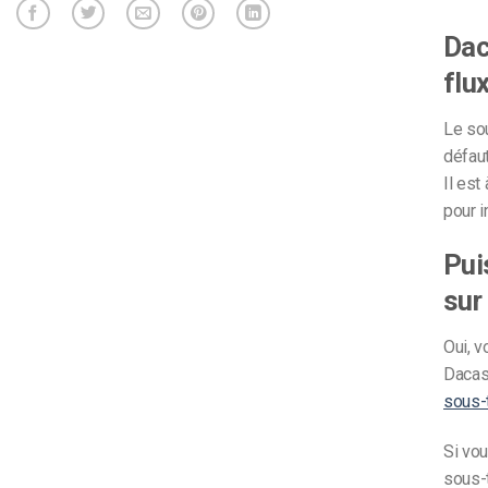
d’apprentissage en ligne
CMS vidéo
Dac
Confidentialité et sécuri
flux
Le sou
défau
Il est
pour i
Pui
sur
Oui, v
Dacast
sous-t
Si vou
sous-t