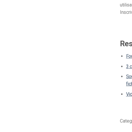
utilis
Inscr
Res
Fo
3 c
So
fi
Vid
Categ