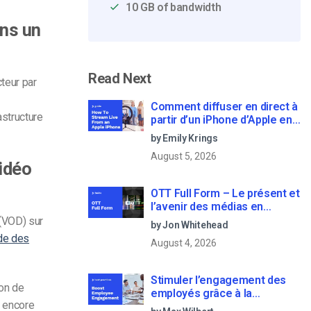
10 GB of bandwidth
ans un
Read Next
teur par
Comment diffuser en direct à
astructure
partir d’un iPhone d’Apple en
6 étapes faciles
by Emily Krings
August 5, 2026
vidéo
OTT Full Form – Le présent et
l’avenir des médias en
continu
(VOD) sur
by Jon Whitehead
de des
August 4, 2026
Stimuler l’engagement des
ion de
employés grâce à la
 encore
communication d’entreprise