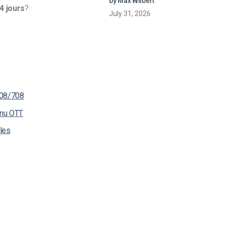
by Max Wilbert
en direct
4 jours
?
July 31, 2026
608/708
inu OTT
 les