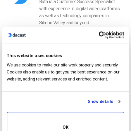
Ruth is a Customer Success Specialist
with experience in digital video platforms
as well as technology companies in
Silicon Valley and beyond.
This website uses cookies
We use cookies to make our site work properly and securely.
Cookies also enable us to get you the best experience on our
Free 14-Day Trial
website, adding relevant services and enriched content.
Get Started!
Show details
Start streaming immediately
No credit card required
OK
10 GB of bandwidth