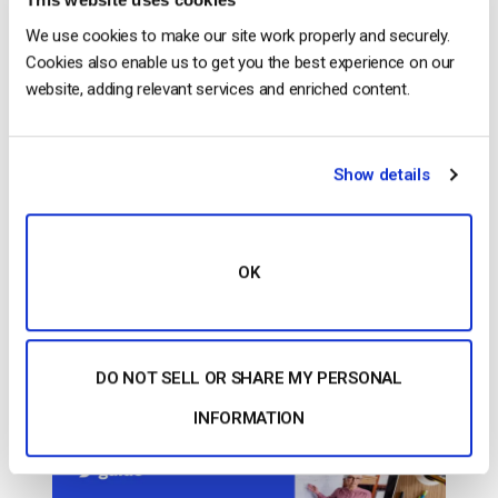
CONTINUA A LEGGERE
→
We use cookies to make our site work properly and securely.
Cookies also enable us to get you the best experience on our
website, adding relevant services and enriched content.
Inserito in
Il blog degli esperti di video dacast
|
Taggato
Streaming come servizio
,
Trasmissione Ustream Pro
Show details
Il blog degli esperti di video
dacast
OK
Cattura delle lezioni: La guida completa
al software per l’e-learning
DO NOT SELL OR SHARE MY PERSONAL
PUBBLICATO IL
OCTOBER 1, 2020
INFORMATION