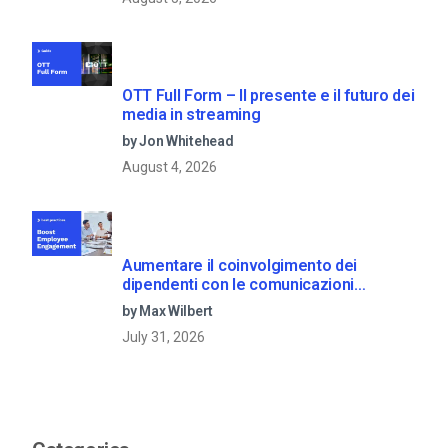
OTT Full Form – Il presente e il futuro dei
media in streaming
by Jon Whitehead
August 4, 2026
Aumentare il coinvolgimento dei
dipendenti con le comunicazioni
aziendali in live streaming
by Max Wilbert
July 31, 2026