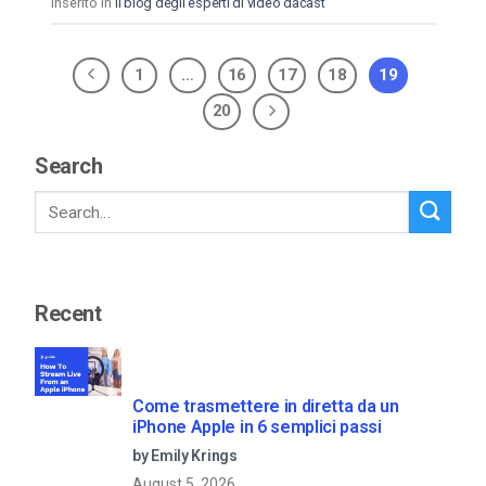
Inserito in
Il blog degli esperti di video dacast
1
…
16
17
18
19
20
Search
Recent
Come trasmettere in diretta da un
iPhone Apple in 6 semplici passi
by Emily Krings
August 5, 2026