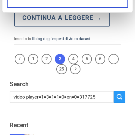
dell’intelligenza artificiale…
CONTINUA A LEGGERE
→
Inserito in
Il blog degli esperti di video dacast
1
2
3
4
5
6
…
25
Search
Recent