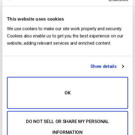
Le 12 migliori piattaforme di video
marketing per le aziende nel 2025
This website uses cookies
We use cookies to make our site work properly and securely.
PUBBLICATO IL
MARCH 19, 2025
Cookies also enable us to get you the best experience on our
website, adding relevant services and enriched content.
Show details
OK
…sono i vantaggi delle piattaforme di
video
marketing? Come funziona il
video
marketing?
Video
DO NOT SELL OR SHARE MY PERSONAL
Marketing vs.
Video
Streaming: qual è la differenza?
INFORMATION
Statistiche sul
video
marketing Il ruolo