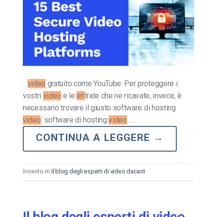
…
video
gratuito come YouTube. Per proteggere i
vostri
video
e le
en
trate che ne ricavate, invece, è
necessario trovare il giusto software di hosting
video
. software di hosting
video
….
CONTINUA A LEGGERE
→
Inserito in
Il blog degli esperti di video dacast
Il blog degli esperti di video