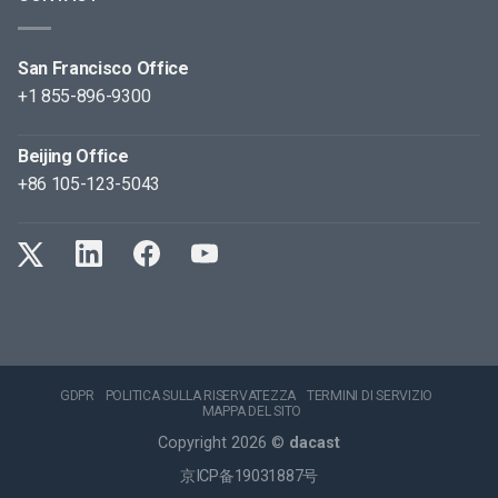
San Francisco Office
+1 855-896-9300
Beijing Office
+86 105-123-5043
GDPR
POLITICA SULLA RISERVATEZZA
TERMINI DI SERVIZIO
MAPPA DEL SITO
Copyright 2026 ©
dacast
京ICP备19031887号