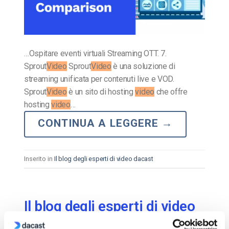
…Ospitare eventi virtuali Streaming OTT. 7.
Sprout
Video
Sprout
Video
è una soluzione di
streaming unificata per contenuti live e VOD.
Sprout
Video
è un sito di hosting
video
che offre
hosting
video
…
CONTINUA A LEGGERE
→
Inserito in
Il blog degli esperti di video dacast
Il blog degli esperti di video
dacast