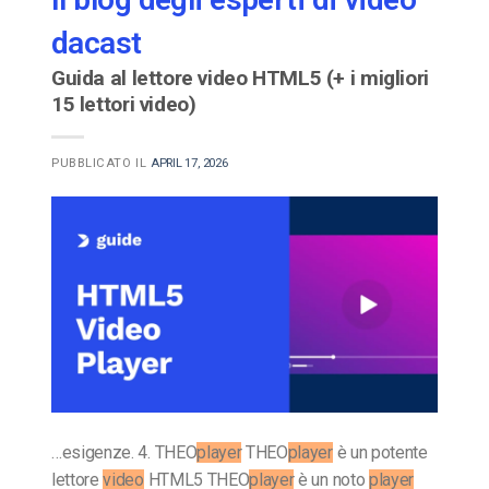
dacast
Guida al lettore video HTML5 (+ i migliori
15 lettori video)
PUBBLICATO IL
APRIL 17, 2026
…esigenze. 4. THEO
player
THEO
player
è un potente
lettore
video
HTML5 THEO
player
è un noto
player