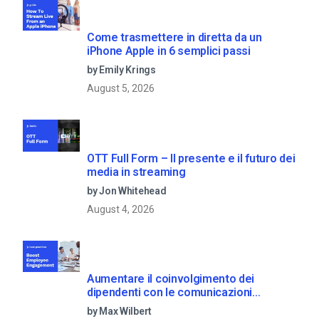
Come trasmettere in diretta da un
iPhone Apple in 6 semplici passi
by Emily Krings
August 5, 2026
OTT Full Form – Il presente e il futuro dei
media in streaming
by Jon Whitehead
August 4, 2026
Aumentare il coinvolgimento dei
dipendenti con le comunicazioni
aziendali in live streaming
by Max Wilbert