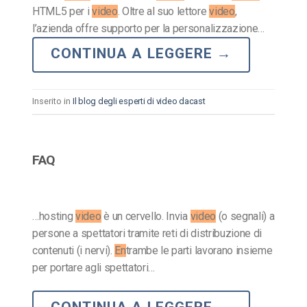
HTML5 per i
video
. Oltre al suo lettore
video
,
l’azienda offre supporto per la personalizzazione…
CONTINUA A LEGGERE
→
Inserito in
Il blog degli esperti di video dacast
FAQ
…hosting
video
è un cervello. Invia
video
(o segnali) a
persone a spettatori tramite reti di distribuzione di
contenuti (i nervi).
En
trambe le parti lavorano insieme
per portare agli spettatori…
CONTINUA A LEGGERE
→