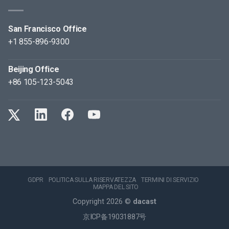
San Francisco Office
+1 855-896-9300
Beijing Office
+86 105-123-5043
GDPR
POLITICA SULLA RISERVATEZZA
TERMINI DI SERVIZIO
MAPPA DEL SITO
Copyright 2026 ©
dacast
京ICP备19031887号