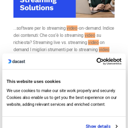
…software per lo streaming
video
-on-demand. Indice
dei contenuti: Che cos’è lo streaming
video
su
richiesta? Streaming live vs. streaming
video
on
demand I migliori strumenti per lo streaming
video
on…
CONTINUA A LEGGERE
→
This website uses cookies
Inserito in
Il blog degli esperti di video dacast
We use cookies to make our site work properly and securely.
Cookies also enable us to get you the best experience on our
website, adding relevant services and enriched content.
Il blog degli esperti di video
dacast
Show details