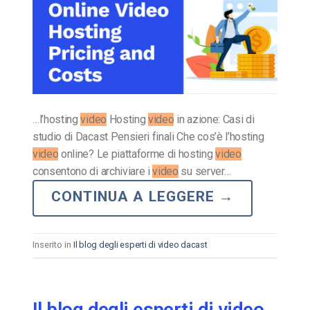
…l’hosting
video
Hosting
video
in azione: Casi di
studio di Dacast Pensieri finali Che cos’è l’hosting
video
online? Le piattaforme di hosting
video
consentono di archiviare i
video
su server…
CONTINUA A LEGGERE
→
Inserito in
Il blog degli esperti di video dacast
Il blog degli esperti di video