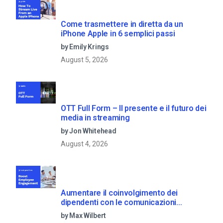
Come trasmettere in diretta da un
iPhone Apple in 6 semplici passi
by Emily Krings
August 5, 2026
OTT Full Form – Il presente e il futuro dei
media in streaming
by Jon Whitehead
August 4, 2026
Aumentare il coinvolgimento dei
dipendenti con le comunicazioni
aziendali in live streaming
by Max Wilbert