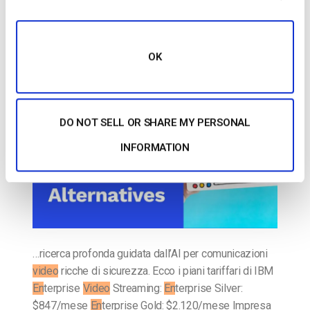
Le 15 migliori alternative a Livestream:
Tutto quello che devi sapere nel 2025
OK
PUBBLICATO IL
APRIL 29, 2025
DO NOT SELL OR SHARE MY PERSONAL
INFORMATION
…ricerca profonda guidata dall’AI per comunicazioni
video
ricche di sicurezza. Ecco i piani tariffari di IBM
En
terprise
Video
Streaming:
En
terprise Silver:
$847/mese
En
terprise Gold: $2.120/mese Impresa