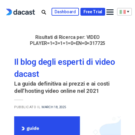
Skip
to
Dashboard
Free Trial
content
Risultati di Ricerca per:
VIDEO
PLAYER=1=3=1=1=0=EN=0=317725
Il blog degli esperti di video
dacast
La guida definitiva ai prezzi e ai costi
dell’hosting video online nel 2021
PUBBLICATO IL
MARCH 18, 2025