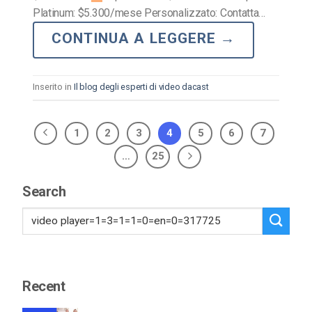
Platinum: $5.300/mese Personalizzato: Contatta…
CONTINUA A LEGGERE
→
Inserito in
Il blog degli esperti di video dacast
1
2
3
4
5
6
7
…
25
Search
Recent