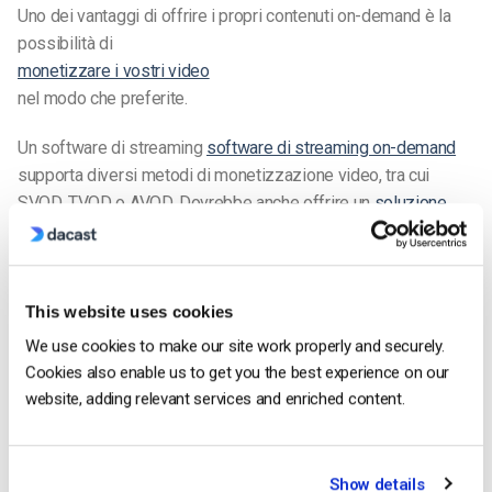
Uno dei vantaggi di offrire i propri contenuti on-demand è la
possibilità di
monetizzare i vostri video
nel modo che preferite.
Un software di streaming
software di streaming on-demand
supporta diversi metodi di monetizzazione video, tra cui
SVOD, TVOD o AVOD. Dovrebbe anche offrire un
soluzione
paywall integrata
per consentire agli utenti di effettuare
pagamenti online e a voi di incassare in modo sicuro le
entrate.
This website uses cookies
Video in abbonamento su richiesta (SVOD)
We use cookies to make our site work properly and securely.
Con
Monetizzazione SVOD
Gli spettatori pagano un
Cookies also enable us to get you the best experience on our
abbonamento che permette loro di guardare tutti i contenuti
website, adding relevant services and enriched content.
che desiderano. Piattaforme popolari come Netflix, Disney+
ed ESPN+ utilizzano questo modello.
Show details