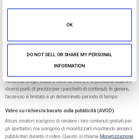
Gli abbonamenti sono generalmente addebitati su base
mensile, trimestrale o annuale.
OK
Video transazionale su richiesta (TVOD)
Se avete video specifici o serie di video che volete
monetizzare, TVOD, o streaming a pagamento, è il modo
migliore per farlo.
streaming pay per view
è probabilmente il
DO NOT SELL OR SHARE MY PERSONAL
modello migliore per voi.
INFORMATION
Con questo modello, gli spettatori pagano un prezzo fisso per
l’accesso a ogni video o serie di video, e si possono stabilire
diversi punti di prezzo per i pacchetti di contenuti. In genere,
l’accesso è limitato a un determinato periodo di tempo.
Video su richiesta basato sulla pubblicità (AVOD)
Alcuni creatori scelgono di rendere i loro contenuti gratuiti per
gli spettatori, ma scelgono di monetizzarli mostrando annunci
pubblicitari durante il video. Questo si chiama
Monetizzazione