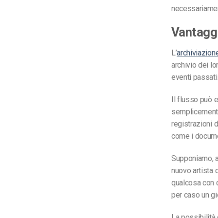
necessariament
Vantaggi
L’
archiviazion
archivio dei l
eventi passati
Il flusso può e
semplicemen
registrazioni d
come i docume
Supponiamo, a
nuovo artista 
qualcosa con c
per caso un g
La possibilità