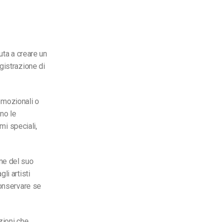
iuta a creare un
gistrazione di
romozionali o
no le
mi speciali,
ne del suo
li artisti
conservare se
zioni che