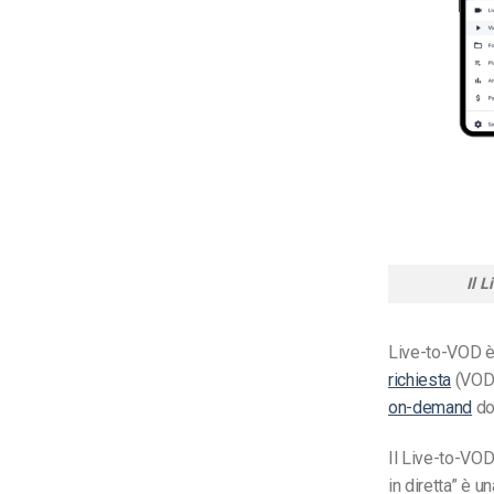
Il 
Live-to-VOD è 
richiesta
(VOD).
on-demand
dop
Il Live-to-VO
in diretta
” è un