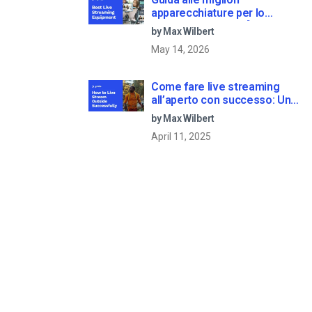
apparecchiature per lo
streaming dal vivo [2025
by Max Wilbert
Update]
May 14, 2026
Come fare live streaming
all’aperto con successo: Una
guida passo dopo passo
by Max Wilbert
[2021 Update]
April 11, 2025