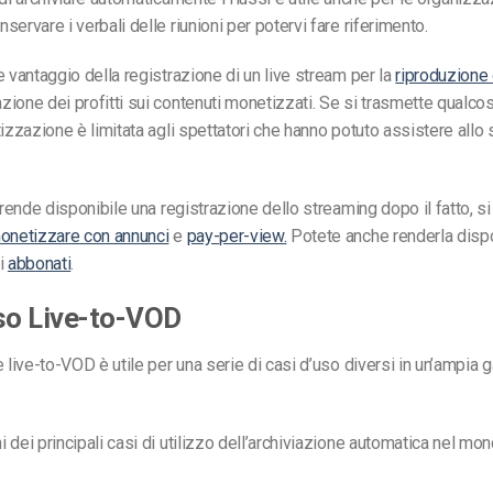
ervare i verbali delle riunioni per potervi fare riferimento.
e vantaggio della registrazione di un live stream per la
riproduzion
ione dei profitti sui contenuti monetizzati. Se si trasmette qualco
tizzazione è limitata agli spettatori che hanno potuto assistere allo
i rende disponibile una registrazione dello streaming dopo il fatto, s
onetizzare con annunci
e
pay-per-view.
Potete anche renderla dispo
ti
abbonati
.
so Live-to-VOD
e live-to-VOD è utile per una serie di casi d’uso diversi in un’ampia
 dei principali casi di utilizzo dell’archiviazione automatica nel mo
.