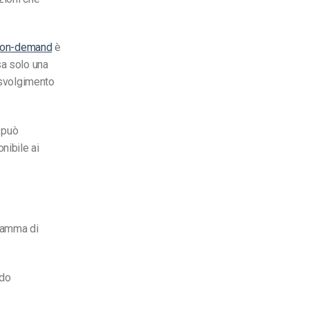
e on-demand
è
sa solo una
 svolgimento
i può
nibile ai
 gamma di
ndo