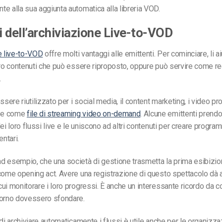
e alla sua aggiunta automatica alla libreria VOD.
 dell’archiviazione Live-to-VOD
e live-to-VOD
offre molti vantaggi alle emittenti. Per cominciare, li a
oro contenuti che può essere riproposto, oppure può servire come re
.
ssere riutilizzato per i social media, il content marketing, i video p
te come
file di streaming video on-demand
. Alcune emittenti prendo
ei loro flussi live e le uniscono ad altri contenuti per creare program
ntari.
d esempio, che una società di gestione trasmetta la prima esibizio
come opening act. Avere una registrazione di questo spettacolo dà ag
ui monitorare i loro progressi. È anche un interessante ricordo da 
iorno dovessero sfondare.
 di archiviare automaticamente i flussi è utile anche per le organizza