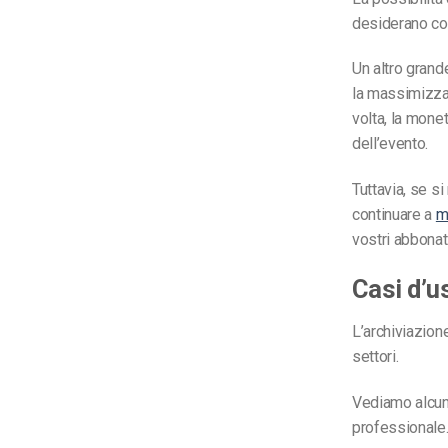
desiderano cons
Un altro grand
la massimizzaz
volta, la mone
dell’evento.
Tuttavia, se s
continuare a
m
vostri abbona
Casi d’u
L’archiviazion
settori.
Vediamo alcuni
professionale