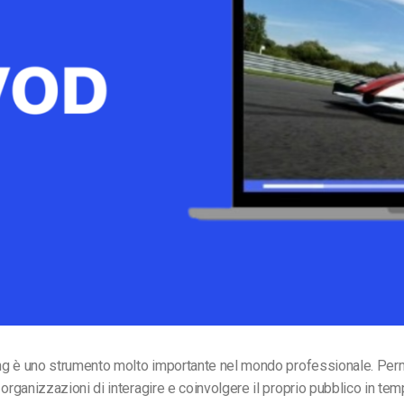
Monetizzazione Video
Video Marketing
ing è uno strumento molto importante nel mondo professionale. Perm
 organizzazioni di interagire e coinvolgere il proprio pubblico in tem