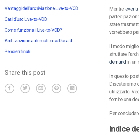
Mentre
eventi
Vantaggi dell'archiviazione Live-to-VOD
partecipazione
Casi d'uso Live-to-VOD
state trasmett
Come funziona il Live-to-VOD?
vorrebbero par
Archiviazione automatica su Dacast
Il modo miglio
Pensieri finali
sfruttare l’ar
demand
in un
Share this post
In questo post
Discuteremo di
utilizzarlo. V
fornire una de
Per concludere
Indice d