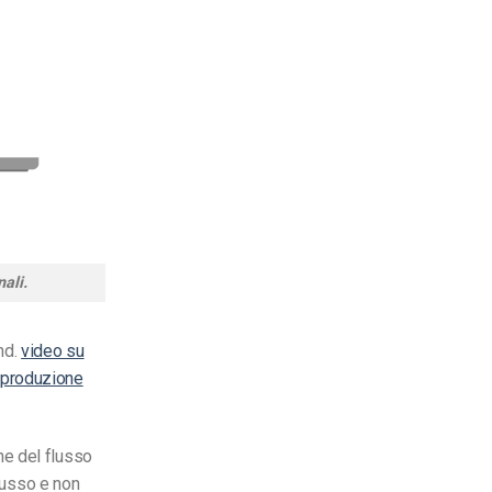
ali.
nd.
video su
iproduzione
ne del flusso
flusso e non