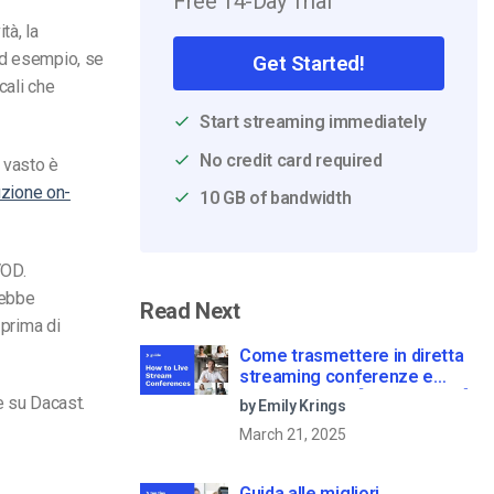
Free 14-Day Trial
tà, la
Ad esempio, se
Get Started!
cali che
Start streaming immediately
No credit card required
ù vasto è
uzione on-
10 GB of bandwidth
VOD.
ebbe
Read Next
 prima di
Come trasmettere in diretta
streaming conferenze e
riunioni virtuali [2021 Update]
e su Dacast.
by Emily Krings
March 21, 2025
Guida alle migliori