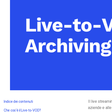
Video CMS
Privacy e Sicurezza
Il live stream
Indice dei contenuti
aziende e alle
Che cos'è il Live-to-VOD?