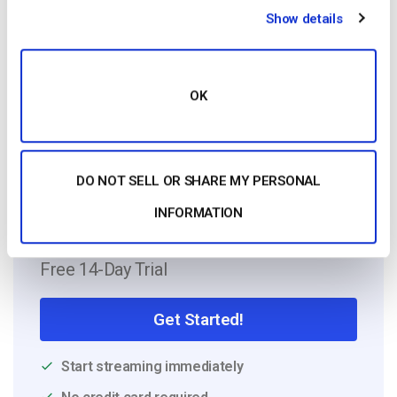
Elise Furon
Show details
Elise is a digital marketer and an SEO
expert. In 2019, she obtained the Google
Analytics Advanced Certificate and the
OK
ClickMinded SEO Specialist Qualification.
DO NOT SELL OR SHARE MY PERSONAL
INFORMATION
Free 14-Day Trial
Get Started!
Start streaming immediately