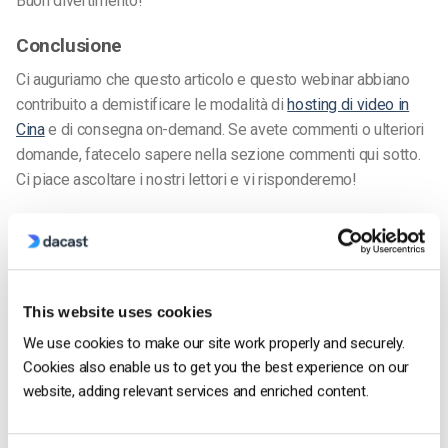
Buon divertimento!
Conclusione
Ci auguriamo che questo articolo e questo webinar abbiano
contribuito a demistificare le modalità di
hosting di video in
Cina
e di consegna on-demand. Se avete commenti o ulteriori
domande, fatecelo sapere nella sezione commenti qui sotto.
Ci piace ascoltare i nostri lettori e vi risponderemo!
Se non state ancora trasmettendo in streaming con noi,
questo è un ottimo momento per testare le nostre soluzioni di
streaming. Cliccate sul pulsante qui sotto per contattarci e
saperne di più.
This website uses cookies
We use cookies to make our site work properly and securely.
E per ricevere regolarmente consigli e offerte esclusive per il
Cookies also enable us to get you the best experience on our
live streaming
, siete invitati a unirvi al nostro
gruppo LinkedIn
.
website, adding relevant services and enriched content.