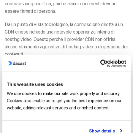
costoso viaggio in Cina, poiché alcuni documenti devono
essere firmati di persona.
Da un punto di vista tecnologico, la connessione diretta a un
CDN cinese richiede una notevole esperienza interna di
hosting video. Questo perché il provider CDN non offrirà
alcuno strumento aggiuntivo di hosting video o di gestione dei
contenuti.
Piattaforma di hosting video cinese
Rivolgersi a un fornitore di
piattaforme di streaming
video è
This website uses cookies
una soluzione più semplice ed economica per distribuire
contenuti video in Cina.
We use cookies to make our site work properly and securely.
Cookies also enable us to get you the best experience on our
Tuttavia, non tutte le piattaforme video sono uguali quando si
website, adding relevant services and enriched content.
tratta di riproduzione e hosting video in Cina. Molte
piattaforme di video online non hanno le autorizzazioni
necessarie per distribuire contenuti in Cina.
Show details