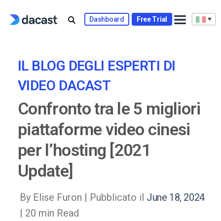
Skip
to
Dashboard
Free Trial
content
IL BLOG DEGLI ESPERTI DI
VIDEO DACAST
Confronto tra le 5 migliori
piattaforme video cinesi
per l’hosting [2021
Update]
By Elise Furon |
Pubblicato il
June 18, 2024
| 20 min Read