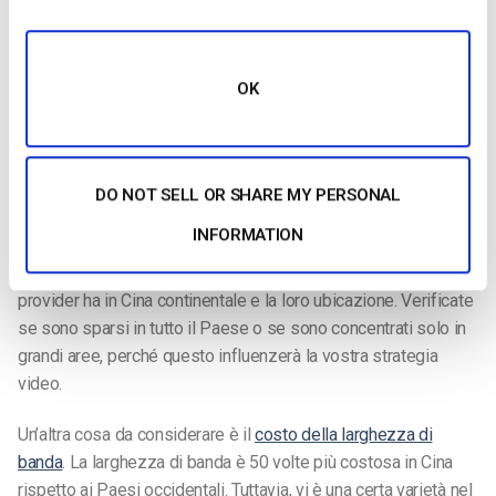
Da ciò si evince che non bisogna dare per scontato che la
strategia video che funziona con il resto del mondo funzioni
anche in Cina.
OK
Quando si sceglie una piattaforma video online per l’istruzione
superiore, è necessario assicurarsi che il fornitore sia
autorizzato a fornire contenuti in Cina e che disponga
DO NOT SELL OR SHARE MY PERSONAL
dell’infrastruttura necessaria nel continente.
INFORMATION
È importante conoscere il numero di POP che il CDN del
provider ha in Cina continentale e la loro ubicazione. Verificate
se sono sparsi in tutto il Paese o se sono concentrati solo in
grandi aree, perché questo influenzerà la vostra strategia
video.
Un’altra cosa da considerare è il
costo della larghezza di
banda
. La larghezza di banda è 50 volte più costosa in Cina
rispetto ai Paesi occidentali. Tuttavia, vi è una certa varietà nel