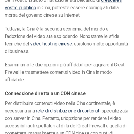
Se il vostro istituto di istruzione sta cercando di
crescere il
vostro pubblico
in Cina, potreste essere scoraggiati dalla
morsa del governo cinese su Internet.
Tuttavia, la Cina è la seconda economia del mondo e
l’adozione dei video sta esplodendo. Nonostante le sfide
tecniche del
video hosting cinese
, esistono molte opportunità
di business.
Esaminiamo le due opzioni più affidabili per aggirare il Great
Firewall e trasmettere contenuti video in Cina in modo
affidabile.
Connessione diretta a un CDN cinese
Per distribuire contenuti video nella Cina continentale, è
necessaria una
rete di distribuzione di contenuti
specializzata
con server in Cina. Pertanto, un’opzione per rendere i video
accessibili agli spettatori al di là del Great Firewall è quella di
connettersi manualmente a un CDN cinese con punti di