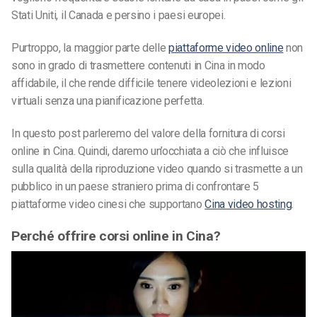
Stati Uniti, il Canada e persino i paesi europei.
Purtroppo, la maggior parte delle
piattaforme video online
non
sono in grado di trasmettere contenuti in Cina in modo
affidabile, il che rende difficile tenere videolezioni e lezioni
virtuali senza una pianificazione perfetta.
In questo post parleremo del valore della fornitura di corsi
online in Cina. Quindi, daremo un’occhiata a ciò che influisce
sulla qualità della riproduzione video quando si trasmette a un
pubblico in un paese straniero prima di confrontare 5
piattaforme video cinesi che supportano
Cina video hosting
.
Perché offrire corsi online in Cina?