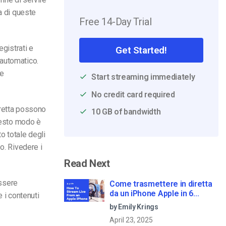
a di queste
Free 14-Day Trial
egistrati e
Get Started!
 automatico.
re
Start streaming immediately
No credit card required
iretta possono
10 GB of bandwidth
questo modo è
o totale degli
o. Rivedere i
Read Next
essere
Come trasmettere in diretta
da un iPhone Apple in 6
 i contenuti
semplici passi
by Emily Krings
April 23, 2025