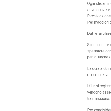
Ogni streaming
sovrascrivere 
l’archiviazion
Per maggiori de
Dati e archiv
Si noti inoltre
spettatore aggi
per la lunghez
La durata dei s
di due ore, ver
I flussi regis
vengono assegn
trasmissione. 
Per condividere