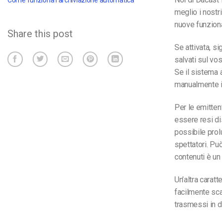
Come funziona l'archiviazione automatica
meglio i nostr
nuove funzional
Share this post
Se attivata, s
salvati sul vo
Se il sistema 
manualmente i
Per le emitten
essere resi di
possibile prol
spettatori. Pu
contenuti è un
Un’altra caratt
facilmente sca
trasmessi in d