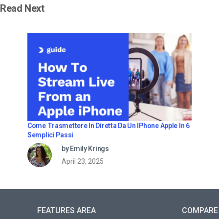
Read Next
Come Trasmettere In Diretta Da Un IPhone Apple In 6
Semplici Passi
by Emily Krings
April 23, 2025
FEATURES AREA
COMPARE