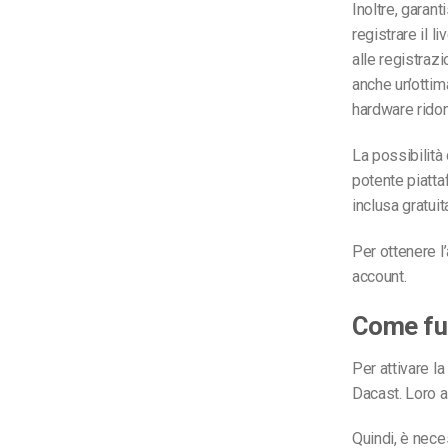
Inoltre, garant
registrare il 
alle registrazi
anche un’ottim
hardware ridon
La possibilità 
potente piatta
inclusa gratui
Per ottenere l
account.
Come fun
Per attivare l
Dacast. Loro ab
Quindi, è nece