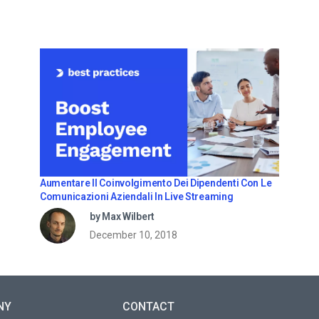
Aumentare Il Coinvolgimento Dei Dipendenti Con Le
Comunicazioni Aziendali In Live Streaming
by Max Wilbert
December 10, 2018
NY
CONTACT