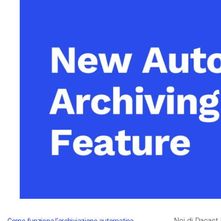
Video CMS
Privacy e Sicurezza
Noi di Dacast 