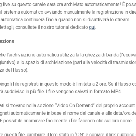
 live su questo canale sarà ora archiviato automaticamente! È poss
il sistema automatico avviando manualmente la registrazione in diret
e automatica continuerà fino a quando non si disattiverà lo stream.
ttagli, consultate il nostro tutorial dedicato
qui
.
iazione
 che l’archiviazione automatica utilizza la larghezza di banda (l’equiv
untivo) e lo spazio di archiviazione (pari alla velocità di trasmissio
za del flusso).
ingoli file registrati in questo modo è limitata a 2 ore. Se il flusso c
rà suddiviso in più file. I file vengono salvati in formato MP4.
trati si trovano nella sezione “Video On Demand” del proprio account
ati automaticamente in base al nome del canale e alla data/ora de
È possibile rinominare facilmente i file facendo clic sul loro nome.
 questi file, cambiare il loro stato in “ON” e copiare il link pubblico 