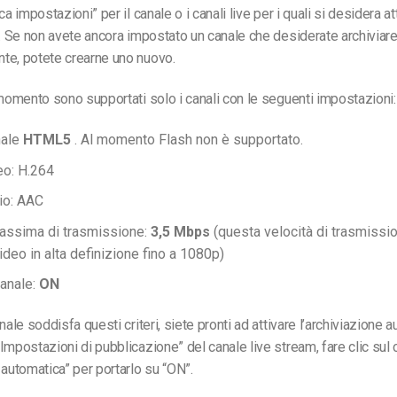
ca impostazioni” per il canale o i canali live per i quali si desidera at
e. Se non avete ancora impostato un canale che desiderate archiviar
te, potete crearne uno nuovo.
 momento sono supportati solo i canali con le seguenti impostazioni:
nale
HTML5
. Al momento Flash non è supportato.
eo: H.264
io: AAC
assima di trasmissione:
3,5 Mbps
(questa velocità di trasmissio
deo in alta definizione fino a 1080p)
canale:
ON
nale soddisfa questi criteri, siete pronti ad attivare l’archiviazione 
Impostazioni di pubblicazione” del canale live stream, fare clic sul
 automatica” per portarlo su “ON”.