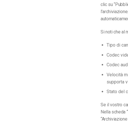
clic su “Pubbli
l’archiviazion
automaticamen
Si noti che al
Tipo di ca
Codec vid
Codec aud
Velocità m
supporta vi
Stato del 
Se il vostro ca
Nella scheda “
“Archiviazione