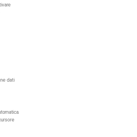
tivare
e
ne dati
automatica.
 cursore