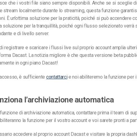
isce che i vostri file siano sempre disponibili. Anche se si sceglie d
live stream localmente durante lo streaming, questa funzione garanti
oni. È un’ottima soluzione per la praticità, poiché si può accendere co
a soluzione per la tranquillità, poiché ogni flusso selezionato verrà 
dante e di livello server.
di registrare e scaricare i flussi live sul proprio account amplia ulte
forma Dacast. La notizia migliore è che questa versione beta pubbli
tamente in ogni piano Dacast!
’accesso, è sufficiente
contattarci
e noi abiliteremo la funzione per i
ziona l’archiviazione automatica
a funzione di archiviazione automatica, contattare prima il team di su
iliteranno la funzione per il vostro account e voi sarete pronti a part
ssario accedere al proprio account Dacast e visitare la propria dash