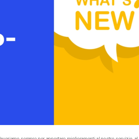
Monetizzazione Video
Video Marketing
lavoriamo sempre per apportare miglioramenti al nostro servizio, al 