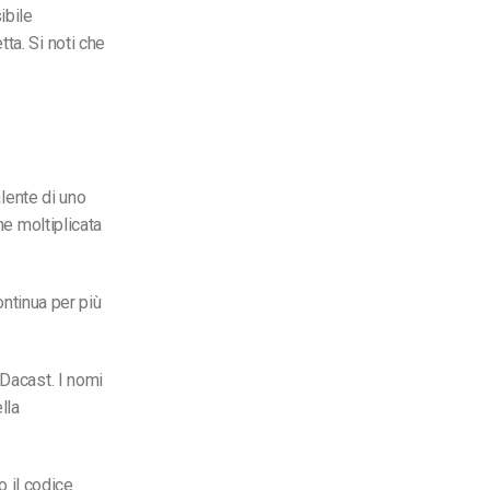
ibile
ta. Si noti che
alente di uno
ne moltiplicata
ontinua per più
 Dacast. I nomi
lla
o il codice