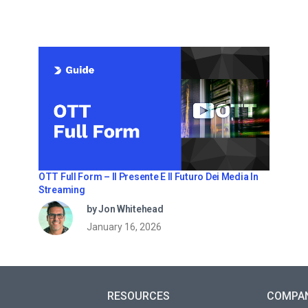
OTT Full Form – Il Presente E Il Futuro Dei Media In
Streaming
by Jon Whitehead
January 16, 2026
RESOURCES
COMPA