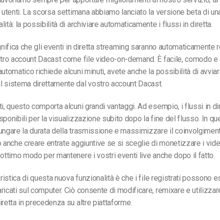
i utenti. La scorsa settimana abbiamo lanciato la versione beta di un
ità: la possibilità di archiviare automaticamente i flussi in diretta.
ignifica che gli eventi in diretta streaming saranno automaticamente r
stro account Dacast come file video-on-demand. È facile, comodo e
automatico richiede alcuni minuti, avete anche la possibilità di avvia
l sistema direttamente dal vostro account Dacast.
ti, questo comporta alcuni grandi vantaggi. Ad esempio, i flussi in d
sponibili per la visualizzazione subito dopo la fine del flusso. In 
ungare la durata della trasmissione e massimizzare il coinvolgiment
ò anche creare entrate aggiuntive se si sceglie di monetizzare i vide
 ottimo modo per mantenere i vostri eventi live anche dopo il fatto.
eristica di questa nuova funzionalità è che i file registrati possono 
ricati sul computer. Ciò consente di modificare, remixare e utilizzare
iretta in precedenza su altre piattaforme.