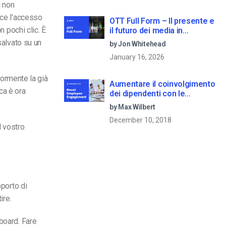
i non
sce l’accesso
OTT Full Form – Il presente e
n pochi clic. È
il futuro dei media in
streaming
salvato su un
by Jon Whitehead
January 16, 2026
riormente la già
Aumentare il coinvolgimento
ca è ora
dei dipendenti con le
comunicazioni aziendali in
by Max Wilbert
live streaming
December 10, 2018
l vostro
pporto di
ire.
board. Fare