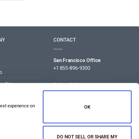
NY
CONTACT
San Francisco Office
+1 855-896-9300
o
on Noi
Beijing Office
+86 105-123-5043
best experience on
OK
DO NOT SELL OR SHARE MY