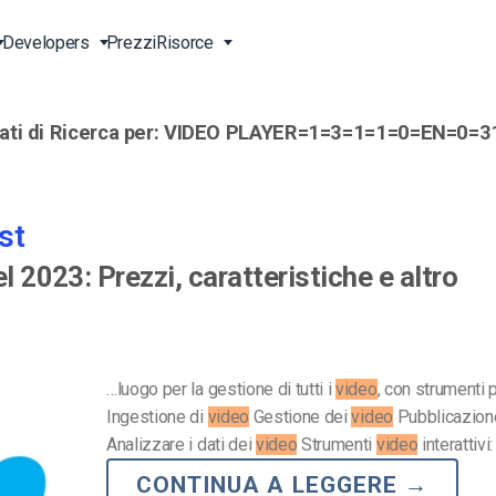
Developers
Prezzi
Risorce
ati di Ricerca per:
VIDEO PLAYER=1=3=1=1=0=EN=0=3
g Live
Vivo
Trasmetti in Diretta Online
Video per le Imprese
Strumenti di Sviluppo
Assistenza 24/7
ne
vo
ideo
Contenuti Anche in Cina
Video per Professionisti del
Transcodifica Video
Assistenza Telefonica
Marketing
st
ta
e API
Lettore Video HTML5
Streaming Pay-per-View
Servizi Professionali
Video per le Vendite
l 2023: Prezzi, caratteristiche e altro
Soluzioni per Raggiungere
Upload Video Sicuro
)
Tutto il Mondo
Chi Siamo
ta
Expo Video Gallery
Agenzie Creative
Careers
CDN Live Streaming
Streaming Live per Musicisti
Partners
…luogo per la gestione di tutti i
video
, con strumenti p
LS)
Ingestione di
video
Gestione dei
video
Pubblicazion
 e-
Stazioni TV e Radio
Contatti
Analizzare i dati dei
video
Strumenti
video
interattivi
CONTINUA A LEGGERE
→
orm
Analisi Video