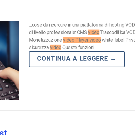
…cose da ricercare in una piattaforma di hosting VOD 
di livello professionale: CMS
video
Trascodifica VO
Monetizzazione
video Player video
white-label Priv
sicurezza
video
Queste funzioni…
CONTINUA A LEGGERE
→
st