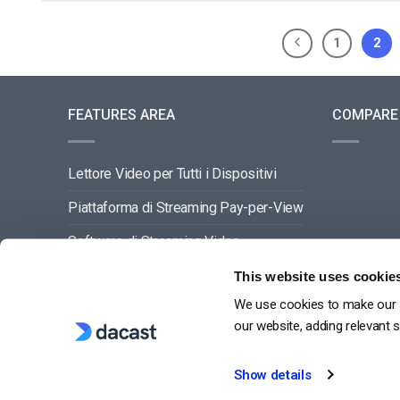
1
2
FEATURES AREA
COMPARE
Lettore Video per Tutti i Dispositivi
Piattaforma di Streaming Pay-per-View
Software di Streaming Video
Gestione dei Contenuti Video
This website uses cookie
We use cookies to make our s
VEDI TUTTO
our website, adding relevant 
Show details