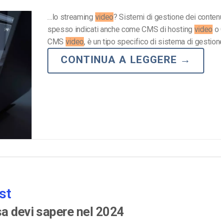
…lo streaming
video
? Sistemi di gestione dei conten
spesso indicati anche come CMS di hosting
video
o
CMS
video
, è un tipo specifico di sistema di gestio
CONTINUA A LEGGERE
→
st
a devi sapere nel 2024