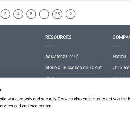
3
4
5
…
25
RESOURCES
COMPA
Assistenza 24/7
Notizia
Storie di Successo dei Clienti
Chi Siam
Blog
Lavora c
Video API Documentation
Contactti
s
ite work properly and securely. Cookies also enable us to get you the 
Player API Documentation
Partners
services and enriched content.