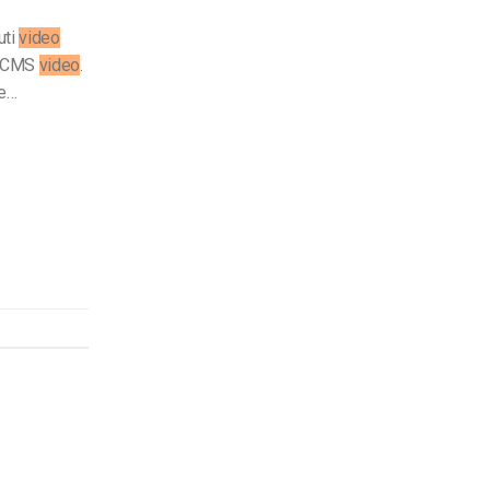
uti
video
 CMS
video
.
ne…