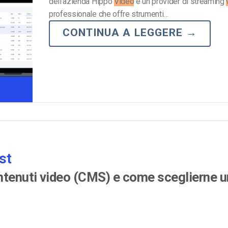
dell’azienda Hippo
Video
è un provider di streaming
professionale che offre strumenti…
CONTINUA A LEGGERE
→
st
ntenuti video (CMS) e come sceglierne u