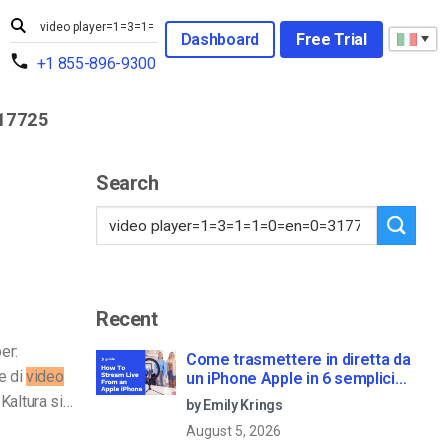
Dashboard
Free Trial
+1 855-896-9300
17725
Search
Recent
er:
Come trasmettere in diretta da
e di
video
un iPhone Apple in 6 semplici
passi
: Kaltura si…
by Emily Krings
August 5, 2026