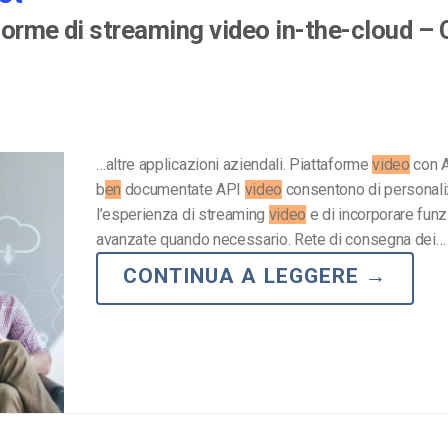
aforme di streaming video in-the-cloud –
…altre applicazioni aziendali. Piattaforme
video
con 
b
en
documentate API
video
consentono di personal
l’esperienza di streaming
video
e di incorporare funz
avanzate quando necessario. Rete di consegna dei…
CONTINUA A LEGGERE
→