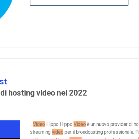
Monetizzazione Video
Video Marketing
st
 di hosting video nel 2022
…
Video
Hippo Hippo
Video
è un nuovo provider di ho
streaming
video
per il broadcasting professionale. P