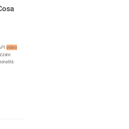
 Cosa
API
video
izzare
ionalità