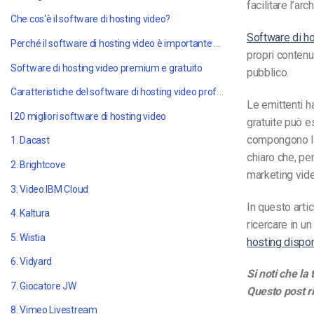
facilitare l’ar
Che cos'è il software di hosting video?
Software di h
Perché il software di hosting video è importante per le aziende
propri contenu
Software di hosting video premium e gratuito
pubblico.
Caratteristiche del software di hosting video professionale
Le emittenti h
I 20 migliori software di hosting video
gratuite può es
compongono la
1. Dacast
chiaro che, pe
2. Brightcove
marketing vid
3. Video IBM Cloud
In questo arti
4. Kaltura
ricercare in u
5. Wistia
hosting dispon
6. Vidyard
Si noti che la
7. Giocatore JW
Questo post ri
8. Vimeo Livestream