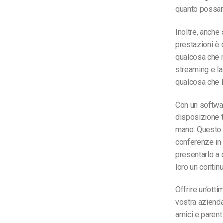
quanto possano
Inoltre, anche
prestazioni è
qualcosa che m
streaming e la
qualcosa che 
Con un softwa
disposizione t
mano. Questo v
conferenze in s
presentarlo a
loro un continu
Offrire un’ott
vostra azienda 
amici e parenti