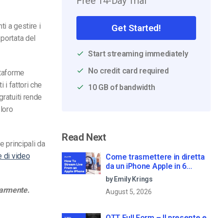
Free 14-Day Trial
i a gestire i
Get Started!
 portata del
Start streaming immediately
No credit card required
ttaforme
 i fattori che
10 GB of bandwidth
gratuiti rende
loro
Read Next
e principali da
e di video
Come trasmettere in diretta
da un iPhone Apple in 6
semplici passi
by Emily Krings
larmente.
August 5, 2026
OTT Full Form – Il presente e