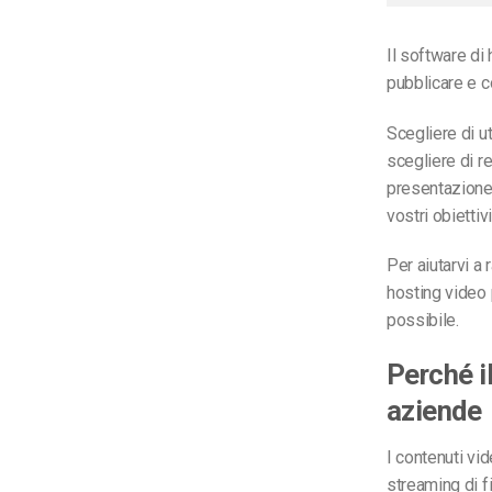
Il software di
pubblicare e c
Scegliere di ut
scegliere di re
presentazione
vostri obiettiv
Per aiutarvi a 
hosting video 
possibile.
Perché i
aziende
I contenuti vi
streaming di f