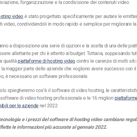
chiviazione, l’organizzazione e la condivisione dei contenuti video.
osting video
è stato progettato specificamente per aiutare le emittent
ti video, condividendoli in modo rapido e semplice per migliorare la
anno a disposizione una serie di opzioni e la scelta di una delle pia
sere allettante per chi è attento al budget. Tuttavia, soppesando tutti
 qualità
piattaforme di hosting video
contro le carenze di molti siti 
r la maggior parte delle aziende che vogliono avere successo con il 
eo, è necessario un software professionale.
colo spiegheremo cos’è il software di video hosting, le caratteristich
n software di video hosting professionale e le 16 migliori
piattaform
ibili per le aziende
nel 2022.
 tecnologia e i prezzi del software di hosting video cambiano rego
flette le informazioni più accurate al gennaio 2022.