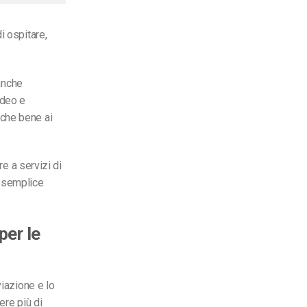
i ospitare,
 anche
ideo e
 che bene ai
re a servizi di
ù semplice
per le
viazione e lo
ere più di