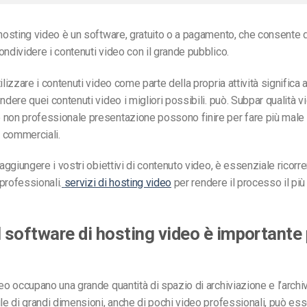
 hosting video è un software, gratuito o a pagamento, che consente d
ondividere i contenuti video con il grande pubblico.
ilizzare i contenuti video come parte della propria attività significa
ndere quei contenuti video i migliori possibili.
può. Subpar
qualità v
 non professionale
presentazione possono finire per fare più male
i commerciali.
raggiungere i vostri obiettivi di contenuto video, è essenziale ricorre
professionali.
servizi di hosting video
per rendere il processo il pi
l software di hosting video è importante 
deo occupano una grande quantità di spazio di archiviazione e l’archi
ile di grandi dimensioni, anche di pochi video professionali, può ess