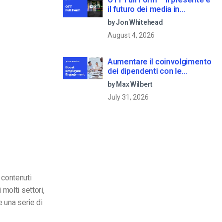
il futuro dei media in
streaming
by Jon Whitehead
August 4, 2026
Aumentare il coinvolgimento
dei dipendenti con le
comunicazioni aziendali in
by Max Wilbert
live streaming
July 31, 2026
i contenuti
molti settori,
 una serie di