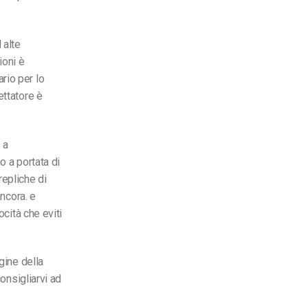
 alte
ioni è
rio per lo
ettatore
è
 a
o a portata di
repliche di
ancora.
e
ocità che eviti
gine della
consigliarvi ad