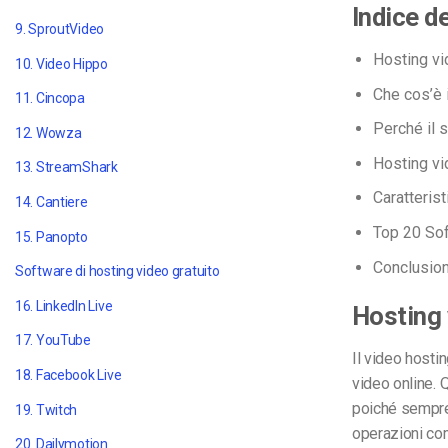
Indice d
9. SproutVideo
Hosting vi
10. Video Hippo
Che cos’è 
11. Cincopa
Perché il 
12. Wowza
Hosting vi
13. StreamShark
Caratteris
14. Cantiere
Top
20 Sof
15. Panopto
Conclusio
Software di hosting video gratuito
16. LinkedIn Live
Hosting 
17. YouTube
Il video hostin
18. Facebook Live
video online. 
poiché sempre 
19. Twitch
operazioni co
20. Dailymotion