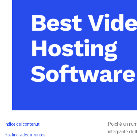
Video CMS
Privacy e Sicurezza
Poiché un num
Indice dei contenuti
integrante dell
Hosting video in sintesi