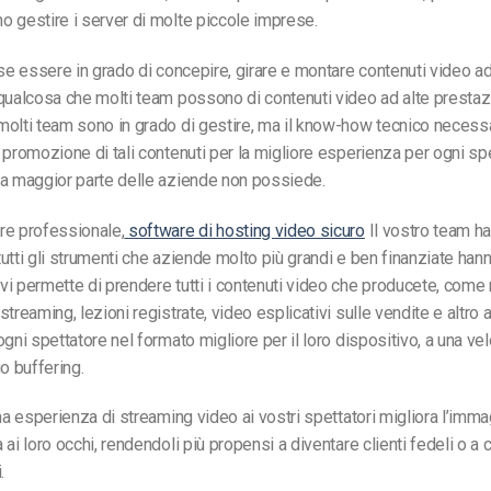
 gestire i server di molte piccole imprese.
 se essere in grado di concepire, girare e montare contenuti video ad
 qualcosa che molti team
possono
di contenuti video ad alte prestaz
olti team sono in grado di gestire, ma il know-how tecnico necessa
 promozione di tali contenuti per la migliore esperienza per
ogni sp
la maggior parte delle aziende non possiede.
re professionale,
software di hosting video sicuro
Il vostro team ha
utti gli strumenti che aziende molto più grandi e ben finanziate hann
i permette di prendere tutti i contenuti video che producete, come 
treaming, lezioni registrate, video esplicativi sulle vendite e altro 
ogni spettatore
nel formato migliore per il loro dispositivo, a una vel
o buffering.
ima esperienza di streaming video ai vostri spettatori migliora l’imma
ai loro occhi, rendendoli più propensi a diventare clienti fedeli o a 
.