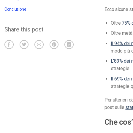
Ecco alcune st
Conclusione
Oltre
75% de
Share this post
Oltre metà 
Il 94% dei
modo più ch
L’83% dei 
strategie
Il 69% dei 
strategie 
Per ulteriori d
post sulle
sta
Che cos’