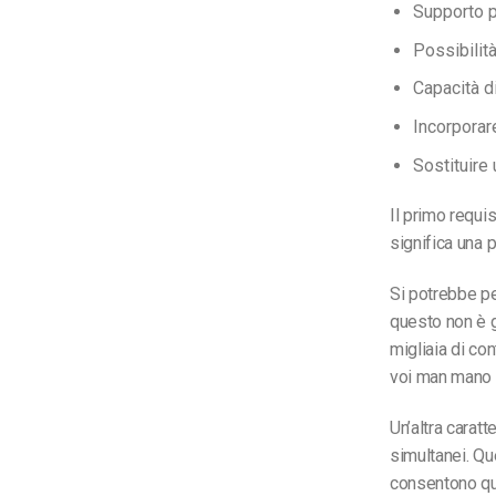
Supporto p
Possibilità
Capacità d
Incorporar
Sostituire
Il primo requis
significa una 
Si potrebbe pe
questo non è g
migliaia di co
voi man mano c
Un’altra caratt
simultanei. Qu
consentono que