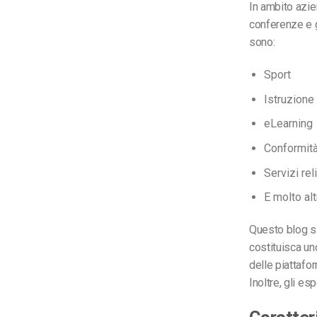
In ambito azie
conferenze e gl
sono:
Sport
Istruzione
eLearning
Conformità
Servizi rel
E molto al
Questo blog si
costituisca uno
delle piattafo
Inoltre, gli es