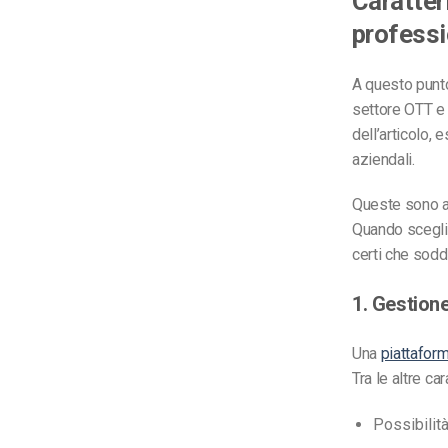
Caratter
professi
A questo punto
settore OTT e
dell’articolo,
aziendali.
Queste sono al
Quando scegl
certi che sod
1. Gestione
Una
piattafo
Tra le altre ca
Possibilità