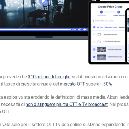
 si prevede che
310 milioni di famiglie
si abboneranno ad almeno un 
 il tasso di crescita annuale del
mercato OTT
supera il
30%
.
a esplosiva sta erodendo le definizioni di mass media. Alcuni leade
 necessità di
non distinguere più tra OTT e TV broadcast
. Nel pross
à OTT.
ale solo per il settore OTT. I video online si stanno espandendo in tu