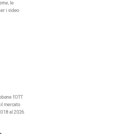
erne, le
per i video
ebbene l’OTT
 il mercato
018 al 2026.