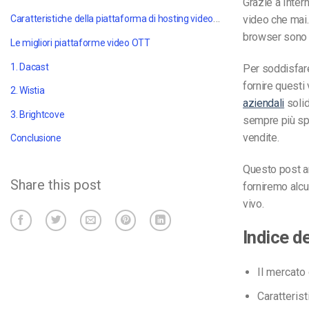
Grazie a Inter
Caratteristiche della piattaforma di hosting video professionale
video che mai.
browser sono 
Le migliori piattaforme video OTT
1. Dacast
Per soddisfare
fornire questi
2. Wistia
aziendali
solid
3. Brightcove
sempre più spe
vendite.
Conclusione
Questo post ana
Share this post
forniremo alc
vivo.
Indice d
Il mercato
Caratteris