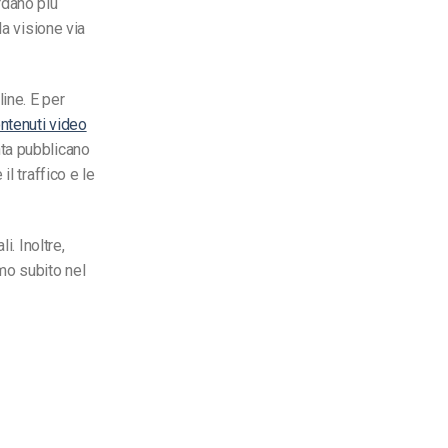
rdano più
la visione via
ine. E per
ntenuti video
ta pubblicano
l traffico e le
i. Inoltre,
mo subito nel