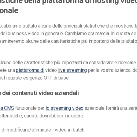
istiche della piattaforma di hosting vide
onale
, abbiamo trattato alcune delle principali statistiche che mostrano l
 del business video in generale. Cambiamo ora marcia. In questa s
 esamineremo alcune delle caratteristiche più importanti delle piatt
cune delle caratteristiche più importanti da considerare e ricercare
iete una
piattaforma di
video
live streaming
per la vostra azienda, 
disfi queste esigenze OTT di base.
 dei contenuti video aziendali
rma CMS
funzionale per
lo streaming video
aziendale fornirà una serie
ratteristiche, queste dovrebbero includere:
 di modificare/eliminare i video in batch