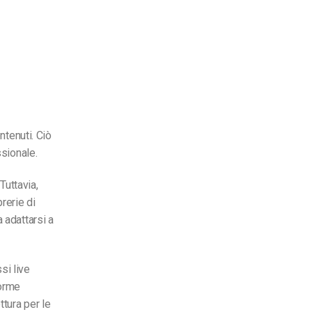
ntenuti. Ciò
ssionale.
Tuttavia,
rerie di
 adattarsi a
si live
forme
tura per le