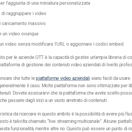
er l’aggiunta di una miniatura personalizzata
 di raggruppare i video
i caricamento massivo
e un video ovunque
 un video senza modificare l’URL o aggiornare i codici embed.
ito per le aziende OTT è la capacità di gestire un’ampia libreria di co
piattaforma di gestione dei contenuti video aziendali di livello profe
nsare che tutte le
piattaforme video aziendali
siano facili da usare. 
eneralmente il caso. Molte piattaforme non sono ottimizzate per lib
ntenuti. Dovete assicurarvi che la piattaforma che avete scelto possa
he passate dagli inizi a un vasto arretrato di contenuti.
eristica da ricercare in questo ambito è la possibilità di avere più flus
esto è talvolta chiamato “live streaming multicanale”. Alcune piatta
sta funzionalità, mentre altre no. Questo può essere un punto di rot