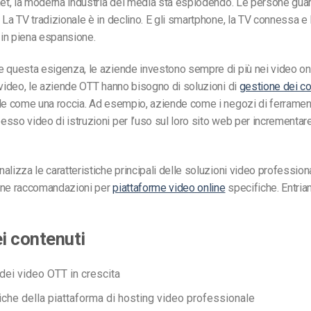
net, la moderna industria dei media sta esplodendo. Le persone gua
 La TV tradizionale è in declino. E gli smartphone, la TV connessa e 
in piena espansione.
 questa esigenza, le aziende investono sempre di più nei video onl
 video, le aziende OTT hanno bisogno di soluzioni di
gestione dei co
e come una roccia. Ad esempio, aziende come i negozi di ferramen
sso video di istruzioni per l’uso sul loro sito web per incrementare i
lizza le caratteristiche principali delle soluzioni video professional
une raccomandazioni per
piattaforme video online
specifiche. Entria
ei contenuti
 dei video OTT in crescita
tiche della piattaforma di hosting video professionale