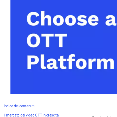
Video CMS
Privacy e Sicurezza
Indice dei contenuti
Il mercato dei video OTT in crescita