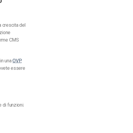
o
a crescita del
ezione
aforme CMS
 in una
OVP.
dovete essere
 di funzioni.