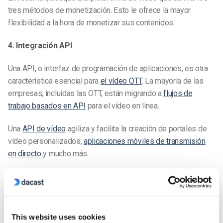
tres métodos de monetización. Esto le ofrece la mayor
flexibilidad a la hora de monetizar sus contenidos.
4. Integración API
Una API, o interfaz de programación de aplicaciones, es otra
característica esencial para
el vídeo OTT
. La mayoría de las
empresas, incluidas las OTT, están migrando a
flujos de
trabajo basados en API
para el vídeo en línea.
Una
API de vídeo
agiliza y facilita la creación de portales de
vídeo personalizados,
aplicaciones móviles de transmisión
en directo
y mucho más.
Según Streaming Media, “el flujo de trabajo y el entorno de
distribución de vídeo son increíblemente complejos, y la
forma de crear el mejor sistema o incluso de obtener un
control más preciso de las tareas -especialmente cuando se
This website uses cookies