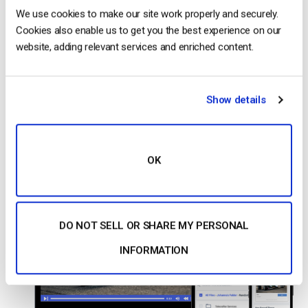
distribuye vídeo a gran escala- es mediante API”.
We use cookies to make our site work properly and securely.
Cookies also enable us to get you the best experience on our
Las mejores plataformas de vídeo OTT
website, adding relevant services and enriched content.
Hoy en día hay una gran variedad de plataformas de vídeo en
línea en el mercado. Echemos un breve vistazo a algunas de
Show details
las principales
plataformas OTT
teniendo en cuenta las
características que hemos comentado aquí.
1. Dacast
OK
DO NOT SELL OR SHARE MY PERSONAL
INFORMATION