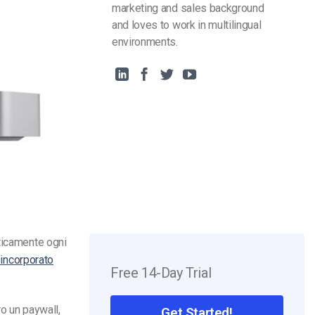
marketing and sales background
and loves to work in multilingual
environments.
aticamente ogni
 incorporato
Free 14-Day Trial
o un paywall,
Get Started!