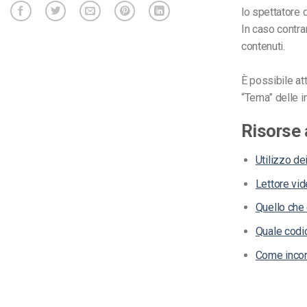
lo spettatore 
In caso contrar
contenuti.
È possibile at
“Tema” delle i
Risorse 
Utilizzo de
Lettore vid
Quello che 
Quale codic
Come incorp