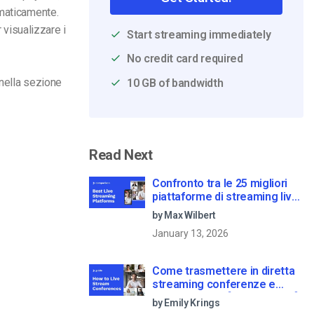
omaticamente.
r visualizzare i
Start streaming immediately
No credit card required
 nella sezione
10 GB of bandwidth
Read Next
Confronto tra le 25 migliori
piattaforme di streaming live
nel 2025
by Max Wilbert
January 13, 2026
Come trasmettere in diretta
streaming conferenze e
riunioni virtuali [2021 Update]
by Emily Krings