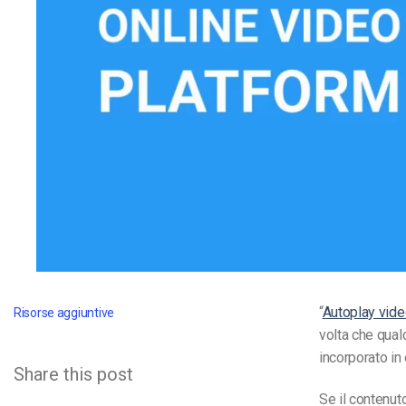
Video CMS
Privacy e Sicurezza
“
Autoplay vide
Risorse aggiuntive
volta che qual
incorporato in
Share this post
Se il contenut