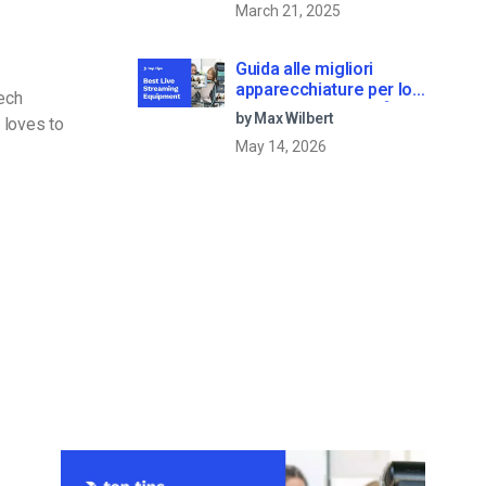
March 21, 2025
Guida alle migliori
apparecchiature per lo
Tech
streaming dal vivo [2025
by Max Wilbert
 loves to
Update]
May 14, 2026