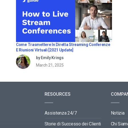
Come Trasmettere In Diretta Streaming Conferenze
E Riunioni Virtuali [2021 Update]
by Emily Krings
March 21, 2025
RESOURCES
COMPA
Assistenza 24/7
Notizia
Storie di Successo dei Clienti
Chi Siam