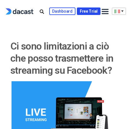
Skip
to
Dashboard
Free Trial
content
Ci sono limitazioni a ciò
che posso trasmettere in
streaming su Facebook?