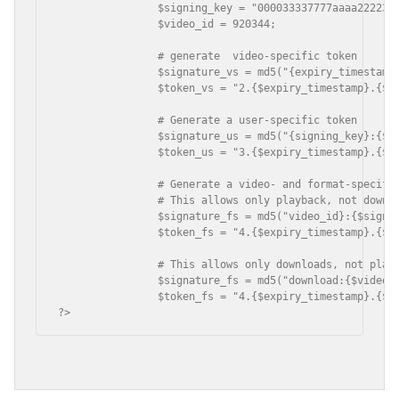
		$signing_key = "000033337777aaaa222233334444bbbb";

		$video_id = 920344;

		# generate  video-specific token

		$signature_vs = md5("{expiry_timestamp}.{$signature_vs}");

		$token_vs = "2.{$expiry_timestamp}.{$signature_vs}";

		# Generate a user-specific token

		$signature_us = md5("{signing_key}:{$signature_timestamp}";

		$token_us = "3.{$expiry_timestamp}.{$signature_us}";

		# Generate a video- and format-specific token

		# This allows only playback, not downloads

		$signature_fs = md5("video_id}:{$signing_key}:{$sexpiry_timestamp}");

		$token_fs = "4.{$expiry_timestamp}.{$signature_fs}";

		# This allows only downloads, not playback

		$signature_fs = md5("download:{$video_id}:{signing_key}:{$expiry_timestamp}";

		$token_fs = "4.{$expiry_timestamp}.{$signature_fs}";

?>