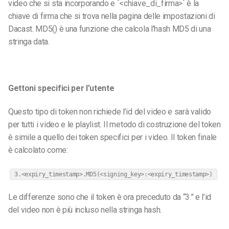
video che si sta incorporando e `<chiave_di_firma>` è la
chiave di firma che si trova nella pagina delle impostazioni di
Dacast. MD5() è una funzione che calcola l’hash MD5 di una
stringa data.
Gettoni specifici per l’utente
Questo tipo di token non richiede l’id del video e sarà valido
per tutti i video e le playlist. Il metodo di costruzione del token
è simile a quello dei token specifici per i video. Il token finale
è calcolato come:
3.<expiry_timestamp>.MD5(<signing_key>:<expiry_timestamp>)
Le differenze sono che il token è ora preceduto da “3.” e l’id
del video non è più incluso nella stringa hash.