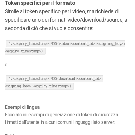
Token specifici per il formato
Simile al token specifico per i video, ma richiede di
specificare uno dei formati video/download/source, a
seconda di ciò che si vuole consentire:
4.<expiry_timestamp>.MD5(video:<content_id>:<signing_key>:
<expiry_timestamp>)
o
4.<expiry_timestamp>.MD5(download:<content_id>:
<signing_key>:<expiry_timestamp>)
Esempi di lingua
Ecco alcuni esempi di generazione di token di sicurezza
firmati dall’utente in alcuni comuni linguaggi lato server: