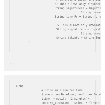
			// This allows only playback, not downloads

			String signatureFs = DigestUtils.md5Hes(

					String.format("%s:%s:%s", "video", videoId, signingKey, expiryTimestamp

			String tokenFs = String.format("4.%s.%s", expiryTimestamp, signatureFs);

			 // This allows only downloads, not playback

			 String signatureFs = DigestUtils.md5Hex(

			 		String.format("%s:%d:%s:%s", "video", videoId, signingKey, expiryTime

			 String tokenFs = String.format("4.%s.%s", expiryTimestamp, signatureFs);

	}

}
PHP
<?php

		# Epire in 2 minutes time

		$time = new DateTime('now', new DateTimeZone('UTC'));

		$time -> modify("+2 minutes");

		$expiry_timestamp = $time -> format{'ymdHis'};
