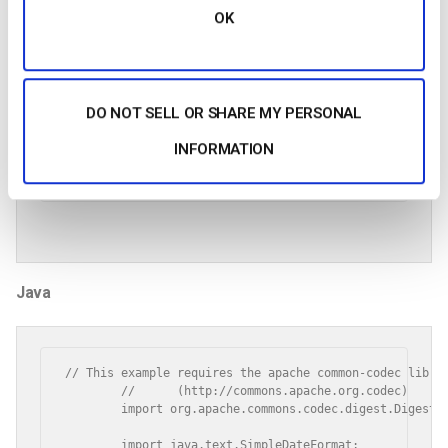
 signature_fs = Digest::MD5.hexdigest(

OK
    "video:#{video_id}:#{signing_key}:#{expiry_timestam
)

token_fs = "4.#{expiry_timestamp}.#{signature_fs}"

# This allows only download, not playback

DO NOT SELL OR SHARE MY PERSONAL
signature_fs = Digest::MD5.hexdigest(

   "download:#{video_id}:#{signing_key}:#{expiry_timest
INFORMATION
)

token_fs = "4.#{expiry.timestamp}.#{signature_fs}""
Java
// This example requires the apache common-codec librar
	//	(http://commons.apache.org.codec)

	import org.apache.commons.codec.digest.DigestUtils;

	import java.text.SimpleDateFormat;
