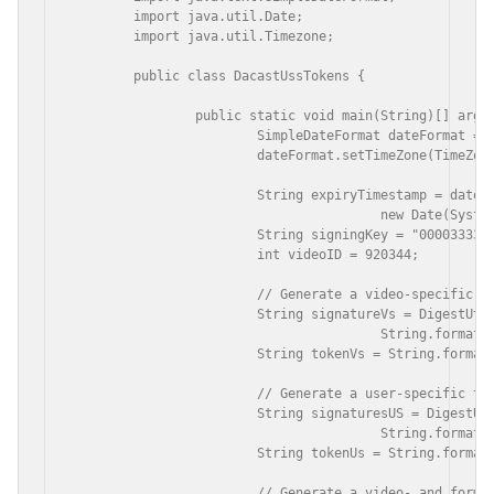
	import java.util.Date;

	import java.util.Timezone;

	public class DacastUssTokens {

		public static void main(String)[] args) {

			SimpleDateFormat dateFormat = new SimpleDateFormat("yyyMMddHHmmss");

			dateFormat.setTimeZone(TimeZone.getTimeZone("UTC"));

			String expiryTimestamp = dateformat.format(

					new Date(System.currentTimeMillis() + (120 * 1000)));

			String signingKey = "000033337777aaaa222233334444bbbb";

			int videoID = 920344;

			// Generate a video-specific token

			String signatureVs = DigestUtils.md5Hex(

					String.format("%d:%s:%s", videoId, signingKey, expiryTimestamp));

			String tokenVs = String.format("2.%s.%s", expiryTimestamp, signatureVs);

			// Generate a user-specific token

			String signaturesUS = DigestUtils.md5Hex(

					String.format("%s:%s", signingkey, expiryTimestamp));

			String tokenUs = String.format("3.%s.%s", expiryTimestamp, signatureUs);

			// Generate a video- and format-specfic token
