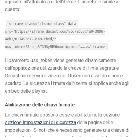
aggiunto all’attributo src dell’iframe. L’aspetto è simile a
questo:
<iframe class="iframe-class" data-
src="https://iframe.dacast.com/vod/3b67c4a9-3886-
4eb1/027495c1-9ca8-cbed/?
uss_token=S3Le_oSTGNSyBB9bdxetqsdqsd”………</iframe>
Il parametro uss_token viene generato dinamicamente
dall’applicazione utilizzando la chiave di firma segreta e
Dacast non servirà il video se il token non è valido e non è
scaduto. La sicurezza firmata dall’utente si applica anche agli
embed delle playlist.
Abilitazione delle chiavi firmate
Le chiavi firmate possono essere abilitate nella sezione
sezione Impostazioni di sicurezza
della pagina delle
impostazioni. Si noti che è necessario generare una chiave di