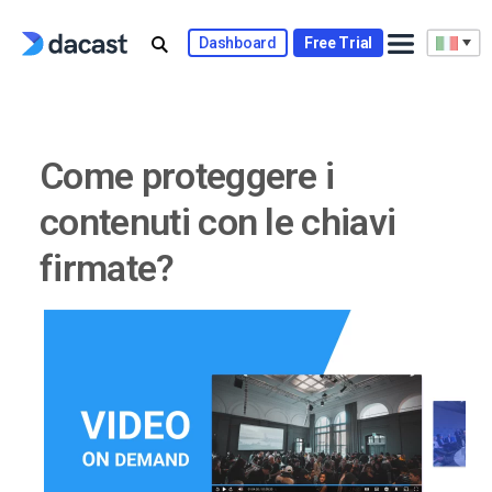
Skip
to
Dashboard
Free Trial
content
Come proteggere i
contenuti con le chiavi
firmate?