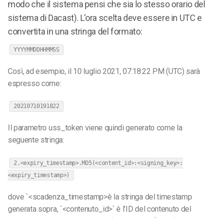
modo che il sistema pensi che sia lo stesso orario del
sistema di Dacast). L’ora scelta deve essere in UTC e
convertita in una stringa del formato:
YYYYMMDDHHMMSS
Così, ad esempio, il 10 luglio 2021, 07:18:22 PM (UTC) sarà
espresso come:
20210710191822
Il parametro uss_token viene quindi generato come la
seguente stringa:
2.<expiry_timestamp>.MD5(<content_id>:<signing_key>:
<expiry_timestamp>)
dove `<scadenza_timestamp>è la stringa del timestamp
generata sopra, `<contenuto_id>` è l’ID del contenuto del