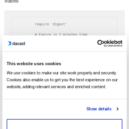
Rubino
	require 'digest'

	# Expire in 2 minutes time

	expiry_timestamp = (Time.now.utc + 120).strftime("%Y%m%d%H%M%S")

	signing_key = "000033337777aaaa222233334444bbbb"

	video_id = 920344

	# Generate a video-specific token

This website uses cookies
	signature_vs = Digest::MD5.hexdigest(

	   "#{video_id}:#{signing_key}:#{expiry_timestamp}"

We use cookies to make our site work properly and securely.
)

Cookies also enable us to get you the best experience on our
token_vs = "2.#{#{signing_key}".#{signature_timestamp}

website, adding relevant services and enriched content.
# Generate a user-specific token

signature_us = Digest::MD5.hexdigest(

   "#{signing_key}:#{expiry_timestamp}"

   )

Show details
   token_us = "3.#{expiry_timestamp}.#{signature_us}"

 # Generate a video- and format-specific token

 # This allows only playback, not downloads
