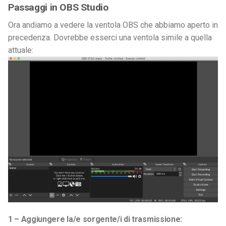
Passaggi in OBS Studio
Ora andiamo a vedere la ventola OBS che abbiamo aperto in
precedenza. Dovrebbe esserci una ventola simile a quella
attuale:
1 – Aggiungere la/e sorgente/i di trasmissione: