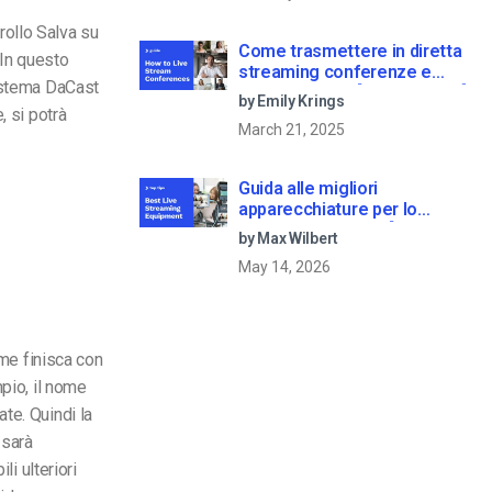
trollo Salva su
Come trasmettere in diretta
 In questo
streaming conferenze e
sistema DaCast
riunioni virtuali [2021 Update]
by Emily Krings
, si potrà
March 21, 2025
Guida alle migliori
apparecchiature per lo
streaming dal vivo [2025
by Max Wilbert
Update]
May 14, 2026
ome finisca con
pio, il nome
te. Quindi la
 sarà
li ulteriori