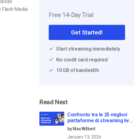
ocesso
e Flash Media
Free 14-Day Trial
Get Started!
Start streaming immediately
No credit card required
10 GB of bandwidth
Read Next
Confronto tra le 25 migliori
piattaforme di streaming live
nel 2025
by Max Wilbert
January 13, 2026