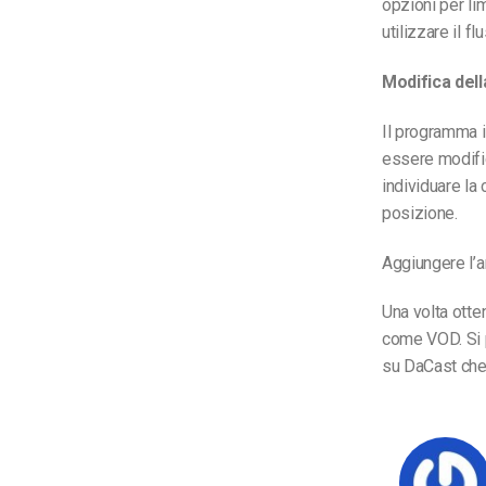
opzioni per lim
utilizzare il f
Modifica dell
Il programma i
essere modific
individuare la 
posizione.
Aggiungere l’a
Una volta otten
come VOD. Si p
su DaCast che 