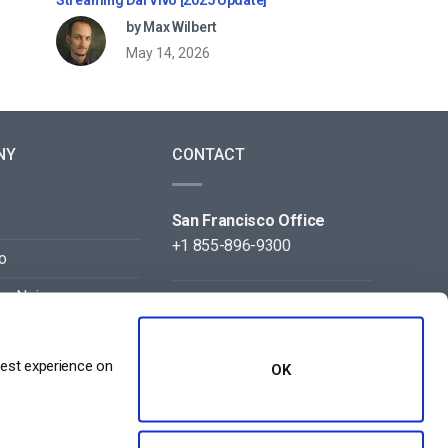
by Max Wilbert
May 14, 2026
NY
CONTACT
San Francisco Office
+1 855-896-9300
o
on Noi
Beijing Office
+86 105-123-5043
best experience on
OK