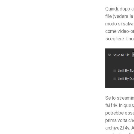
Quindi, dopo av
file (vedere l
modo si salva 
come video-on-
scegliere il no
Se lo streamin
%i.f4v. In que
potrebbe esser
prima volta ch
archive2.f4v. A