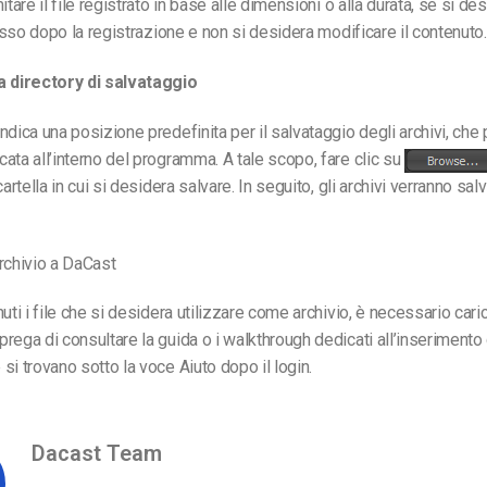
itare il file registrato in base alle dimensioni o alla durata, se si de
lusso dopo la registrazione e non si desidera modificare il contenuto.
a directory di salvataggio
ndica una posizione predefinita per il salvataggio degli archivi, ch
ata all’interno del programma. A tale scopo, fare clic su
cartella in cui si desidera salvare. In seguito, gli archivi verranno sal
rchivio a DaCast
uti i file che si desidera utilizzare come archivio, è necessario cari
rega di consultare la guida o i walkthrough dedicati all’inserimento 
si trovano sotto la voce Aiuto dopo il login.
Dacast Team