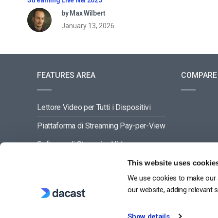
by Max Wilbert
January 13, 2026
FEATURES AREA
COMPARE
Lettore Video per Tutti i Dispositivi
Piattaforma di Streaming Pay-per-View
Software di Streaming Video
Gestione dei Contenuti Video
This website uses cookie
We use cookies to make our s
VEDI TUTTO
our website, adding relevant 
Show details