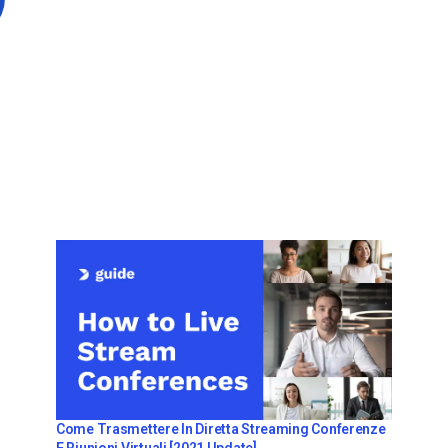
Come Trasmettere In Diretta Streaming Conferenze
E Riunioni Virtuali [2021 Update]