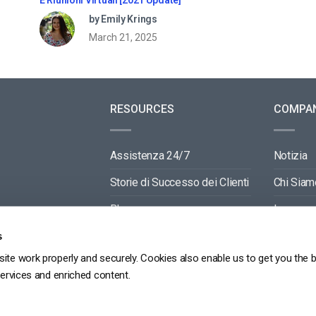
by Emily Krings
March 21, 2025
RESOURCES
COMPA
Assistenza 24/7
Notizia
Storie di Successo dei Clienti
Chi Siam
Blog
Lavora c
Video API Documentation
Contactti
s
ite work properly and securely. Cookies also enable us to get you the 
Player API Documentation
Partners
services and enriched content.