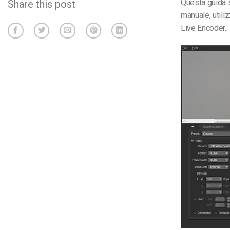
Questa guida s
Share this post
Video CMS
manuale, util
Live Encoder.
Privacy e Sicurezza