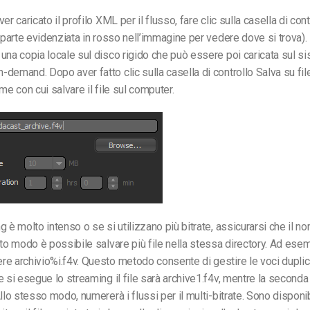
er caricato il profilo XML per il flusso, fare clic sulla casella di con
a parte evidenziata in rosso nell’immagine per vedere dove si trova).
una copia locale sul disco rigido che può essere poi caricata sul 
demand. Dopo aver fatto clic sulla casella di controllo Salva su file
me con cui salvare il file sul computer.
g è molto intenso o se si utilizzano più bitrate, assicurarsi che il n
sto modo è possibile salvare più file nella stessa directory. Ad esem
e archivio%i.f4v. Questo metodo consente di gestire le voci duplica
e si esegue lo streaming il file sarà archive1.f4v, mentre la seconda
llo stesso modo, numererà i flussi per il multi-bitrate. Sono disponibi