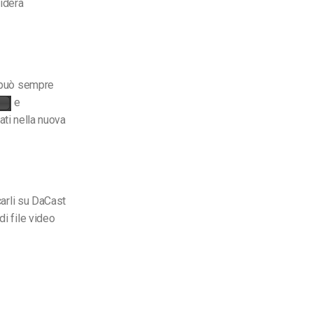
sidera
e può sempre
e
vati nella nuova
carli su DaCast
di file video