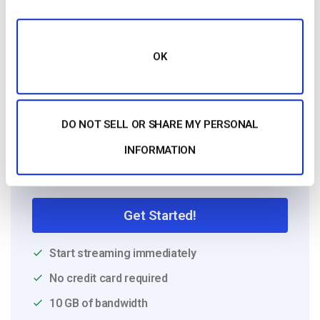
Dacast Team
OK
DO NOT SELL OR SHARE MY PERSONAL
INFORMATION
Free 14-Day Trial
Get Started!
Start streaming immediately
No credit card required
10 GB of bandwidth