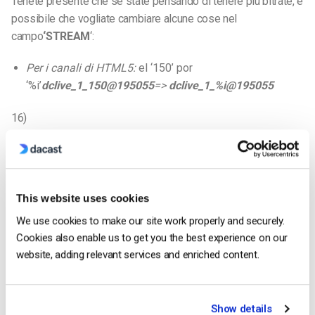
Tenete presente che se state pensando di tenere più bitrate, è
possibile che vogliate cambiare alcune cose nel
campo
‘STREAM
‘:
Per i canali di HTML5
:
el ‘150’ por
‘%i’
dclive_1_150@195055
=>
dclive_1_%i@195055
16)
Per i canali di HTML5
: fate un clic su Conectar e introducete l’utente e il nome della
persona di cui avete preso nota. 17) Cliccate su Inicio – che
ora sta trasmettendo! Per visualizzare in anticipo la
This website uses cookies
trasmissione è necessario andare al backend di dacast e fare
We use cookies to make our site work properly and securely.
clic su Vista previa (Anteprima). Tenete presente che per i
Cookies also enable us to get you the best experience on our
canali “todos los dispositivos” (Tutti i dispositivi) possono
website, adding relevant services and enriched content.
tardare fino a 50 secondi per arrivare in linea. Así que sea
paciente 🙂
Show details