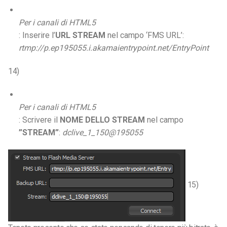
Per i canali di HTML5
: Inserire l’
URL STREAM
nel campo ‘FMS URL’:
rtmp://p.ep195055.i.akamaientrypoint.net/EntryPoint
14)
Per i canali di HTML5
: Scrivere il
NOME DELLO STREAM
nel campo
”
STREAM
”
:
dclive_1_150@195055
15)