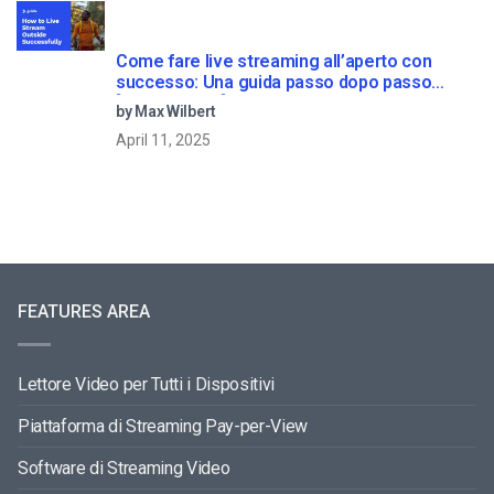
Come fare live streaming all’aperto con
successo: Una guida passo dopo passo
[2021 Update]
by Max Wilbert
April 11, 2025
FEATURES AREA
Lettore Video per Tutti i Dispositivi
Piattaforma di Streaming Pay-per-View
Software di Streaming Video