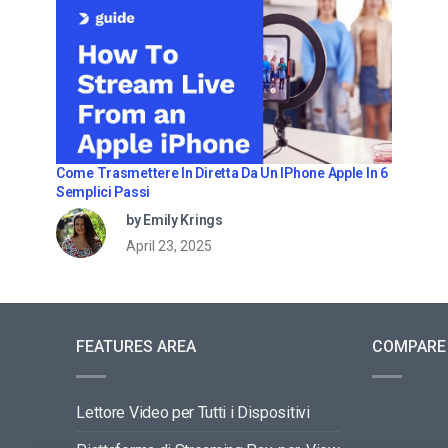
Come Trasmettere In Diretta Da Un IPhone Apple In 6
Semplici Passi
by Emily Krings
April 23, 2025
FEATURES AREA
COMPARE
Lettore Video per Tutti i Dispositivi