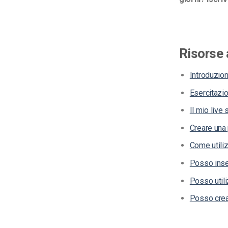
Risorse 
Introduzion
Esercitazio
Il mio live
Creare una 
Come utiliz
Posso inser
Posso utili
Posso crear