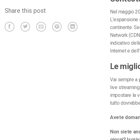
Share this post
Nel maggio 201
L’espansione di
continente. S
Network (CDN) 
indicativo dell
Internet e del
Le miglio
Vai sempre a
live streaming
impostare la v
tutto dovrebb
Avete domand
Non siete anc
giorni? Iscri