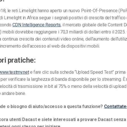
8, le reti Limelight hanno aperto un nuovo Point-Of-Presence (PoP)
 Limelight in Africa segue i segnali positivi di crescita del traffico 
econdo
CDN Intelligence Reports
, il mercato globale delle Content D
mobili dovrebbe raggiungere i 70,3 miliardi di dollari entro il 2025
a continua crescita dei contenuti video online, dell’aumento dell’utili
l’incremento dell’accesso al web da dispositivi mobili.
ri pratiche:
www.testmy.net
e fare clic sulla scheda “Upload Speed Test” prima di
 per verificare la larghezza di banda disponibile per lo streaming. È
elocità di trasmissione in bit al 75% o meno della velocità di upload 
e andare bene.
e o bisogno di aiuto/accesso a questa funzione?
Contattate
ora utenti Dacast e siete interessati a provare Dacast senza 
vetevi oggi stesso per iniziare.