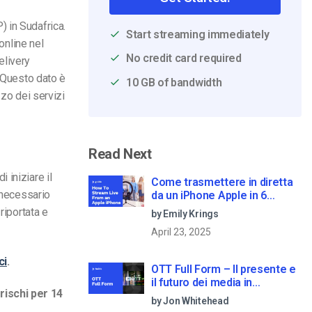
 in Sudafrica.
Start streaming immediately
online nel
No credit card required
elivery
. Questo dato è
10 GB of bandwidth
zzo dei servizi
Read Next
 iniziare il
Come trasmettere in diretta
 necessario
da un iPhone Apple in 6
semplici passi
riportata e
by Emily Krings
April 23, 2025
ci
.
OTT Full Form – Il presente e
il futuro dei media in
rischi per 14
streaming
by Jon Whitehead