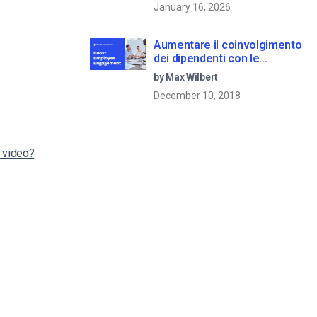
January 16, 2026
Aumentare il coinvolgimento
dei dipendenti con le
comunicazioni aziendali in
by Max Wilbert
live streaming
December 10, 2018
a video?