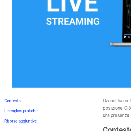
Video CMS
Privacy e Sicurezza
Dacast ha molti
Contesto:
posizione. Ciò
Le migliori pratiche:
una presenza d
Risorse aggiuntive
Contest