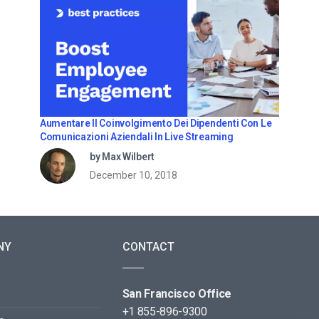
Aumentare Il Coinvolgimento Dei Dipendenti Con Le
Comunicazioni Aziendali In Live Streaming
by Max Wilbert
December 10, 2018
NY
CONTACT
San Francisco Office
+1 855-896-9300