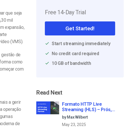
Free 14-Day Trial
har que seja
,30 mil
 em expansão,
Get Started!
arte
vídeo (VMS).
Start streaming immediately
No credit card required
e gestão de
a forma como
10 GB of bandwidth
 começar com
Read Next
ais a gerir
Formato HTTP Live
ma operação
Streaming (HLS) – Prós,
contras e como funciona
algumas
by Max Wilbert
moderna de
May 23, 2025