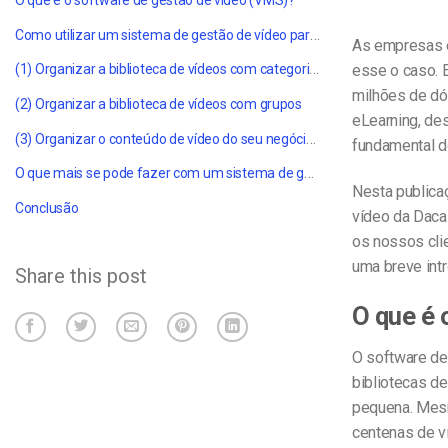
O que é o software de gestão de vídeo (VMS)?
Como utilizar um sistema de gestão de vídeo para organizar e gerir bibliotecas de vídeo, grandes e pequenas
As empresas es
(1) Organizar a biblioteca de vídeos com categorias
esse o caso. 
milhões de dó
(2) Organizar a biblioteca de vídeos com grupos
eLearning, de
(3) Organizar o conteúdo de vídeo do seu negócio em pacotes
fundamental d
O que mais se pode fazer com um sistema de gestão de vídeo?
Nesta publica
Conclusão
vídeo da Daca
os nossos cli
uma breve int
Share this post
O que é 
O software de 
bibliotecas d
pequena. Mesm
centenas de v