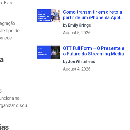
s. E as
Como transmitir em direto a
partir de um iPhone da Apple
em 6 passos simples
tegração
by Emily Krings
te tipo de
August 5, 2026
ornece
OTT Full Form – O Presente e
o Futuro do Streaming Media
ra
by Jon Whitehead
August 4, 2026
S.
unciona na
rganizar o seu
ias