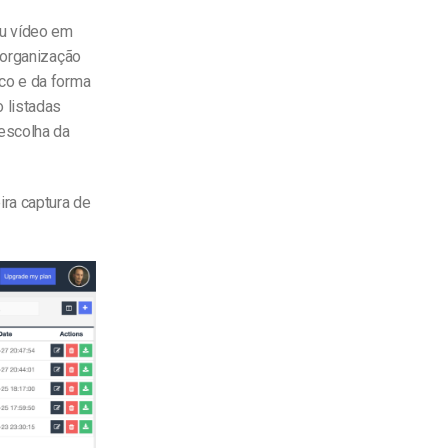
eu vídeo em
e organização
co e da forma
 listadas
 escolha da
ira captura de