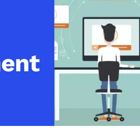
line
Análise de Vídeo
Monetização de Vídeo
a
Marketing em Vídeo