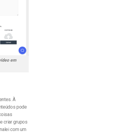
 vídeo em
entes. À
onteúdos pode
coisas
e criar grupos
inalei com um