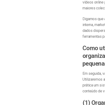
vídeos online 
maiores colec
Digamos que a
interna, mark
dados dispers
ferramentas p
Como uti
organiza
pequena
Em seguida, v
Utilizaremos 
prática um si
conteúdo de v
(1) Orga