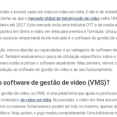
tão a investir cada vez mais no vídeo em linha. E não é de estran
Estima-se que o
mercado global de transmissão de vídeo
valha 184
lares até 2027. Este mercado inclui uma indústria OTT e de media
sportos em direto e vídeo em linha para eventos e formação. Uma p
o sucesso empresarial neste mercado é o software de gestão de 
ção, iremos abordar as capacidades e as vantagens do software d
st. Também analisaremos casos de utilização específicos sobre 
entes estão a utilizar o software atualmente. Mas primeiro, vamos
rodução ao software de gestão de vídeo e ao seu funcionamento.
o software de gestão de vídeo (VMS)?
gestão de vídeo, ou VMS, é uma plataforma que ajuda os profission
e conteúdos
de vídeo em linha
. No passado, o vídeo em linha era u
o os maiores fornecedores podem ter tido, no máximo, apenas 
ídeos. Hoje, porém, o jogo mudou completamente. Uma biblioteca 