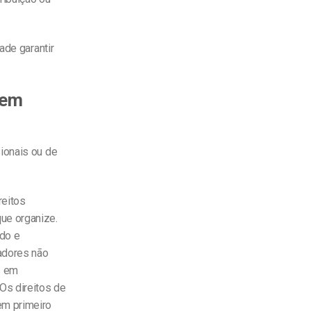
ade garantir
 em
ionais ou de
reitos
que organize.
ado e
zadores não
s em
Os direitos de
em primeiro