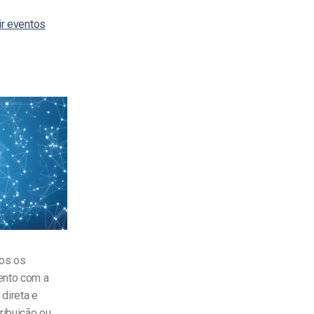
ir eventos
dos os
mento com a
 direta e
ribuição ou