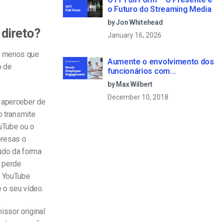
o Futuro do Streaming Media
by Jon Whitehead
direto?
January 16, 2026
 A menos que
Aumente o envolvimento dos
o de
funcionários com
comunicações empresariais
by Max Wilbert
em direto
December 10, 2018
 aperceber de
o transmite
uTube ou o
resas o
eúdo da forma
o perde
o YouTube
 o seu vídeo.
issor original