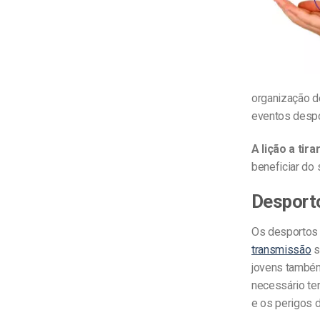
organização de
eventos despor
A lição a tira
beneficiar do
Desporto
Os desportos 
transmissão
s
jovens também
necessário ter
e os perigos 