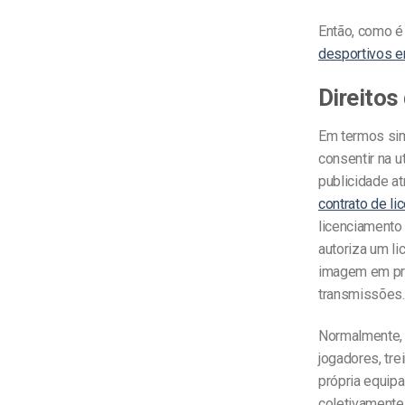
Então, como é
desportivos e
Direitos
Em termos sim
consentir na u
publicidade a
contrato de li
licenciamento
autoriza um li
imagem em pro
transmissões.
Normalmente, 
jogadores, tr
própria equipa
coletivamente