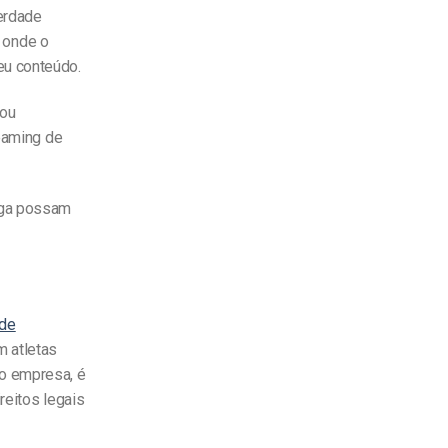
verdade
 onde o
eu conteúdo.
 ou
reaming de
.
iga possam
 de
 atletas
o empresa, é
reitos legais