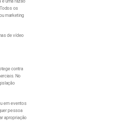
a é uma razão
 Todos os
ou marketing
rmas de vídeo
otege contra
erciais. No
gislação
 ou em eventos
lquer pessoa
ar apropriação