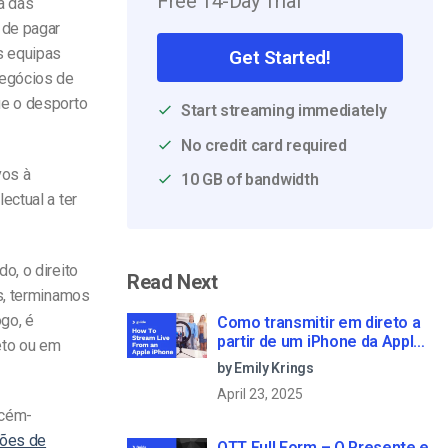
Free 14-Day Trial
a das
 de pagar
s equipas
Get Started!
negócios de
ue o desporto
Start streaming immediately
No credit card required
vos à
10 GB of bandwidth
ectual a ter
o, o direito
Read Next
is, terminamos
go, é
Como transmitir em direto a
partir de um iPhone da Apple
eto ou em
em 6 passos simples
by Emily Krings
April 23, 2025
ecém-
ções de
OTT Full Form – O Presente e