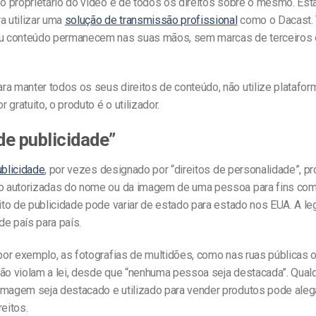
 o proprietário do vídeo e de todos os direitos sobre o mesmo. Est
a utilizar uma
solução de transmissão profissional
como o Dacast.
eu conteúdo permanecem nas suas mãos, sem marcas de terceiros 
para manter todos os seus direitos de conteúdo, não utilize platafo
or gratuito, o produto é o utilizador.
 de publicidade”
ublicidade
, por vezes designado por “direitos de personalidade”, pr
ão autorizadas do nome ou da imagem de uma pessoa para fins com
eito de publicidade pode variar de estado para estado nos EUA. A le
e país para país.
 por exemplo, as fotografias de multidões, como nas ruas públicas
não violam a lei, desde que “nenhuma pessoa seja destacada”. Qua
imagem seja destacado e utilizado para vender produtos pode aleg
reitos.