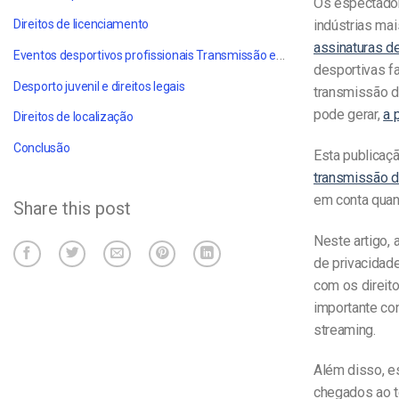
Os espectador
indústrias ma
Direitos de licenciamento
assinaturas d
Eventos desportivos profissionais
Transmissão em direto
desportivas fa
Desporto juvenil e direitos legais
transmissão d
pode gerar,
a 
Direitos de localização
Conclusão
Esta publicaçã
transmissão d
em conta quan
Share this post
Neste artigo, 
de privacidad
com os direito
importante co
streaming.
Além disso, e
chegados ao t