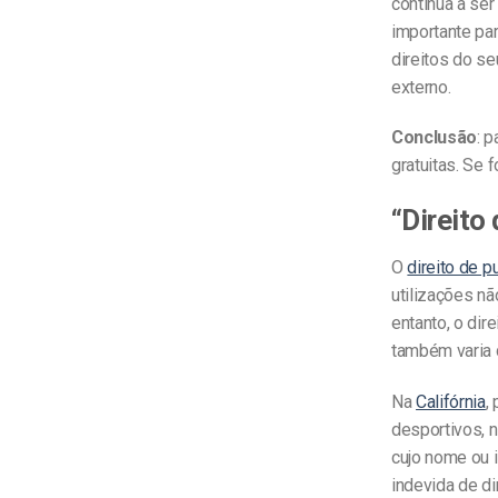
continua a ser
importante par
direitos do s
externo.
Conclusão
: 
gratuitas. Se f
“Direito
O
direito de p
utilizações n
entanto, o dir
também varia d
Na
Califórnia
,
desportivos, 
cujo nome ou 
indevida de di