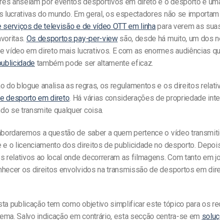
es anseiam por eventos desportivos em direto e o desporto é um
is lucrativas do mundo. Em geral, os espectadores não se importam
e serviços de televisão e de vídeo OTT em linha
para verem as sua
voritas.
Os desportos pay-per-view
são, desde há muito, um dos 
e vídeo em direto mais lucrativos. E com as enormes audiências q
publicidade
também pode ser altamente eficaz.
o do blogue analisa as regras, os regulamentos e os direitos relati
e desporto em direto
. Há várias considerações de propriedade intel
do se transmite qualquer coisa.
abordaremos a questão de saber a quem pertence o vídeo transmitid
e e o licenciamento dos direitos de publicidade no desporto. Depo
s relativos ao local onde decorreram as filmagens. Com tanto em jo
nhecer os direitos envolvidos na transmissão de desportos em dir
sta publicação tem como objetivo simplificar este tópico para os r
ema. Salvo indicação em contrário, esta secção centra-se em
solu