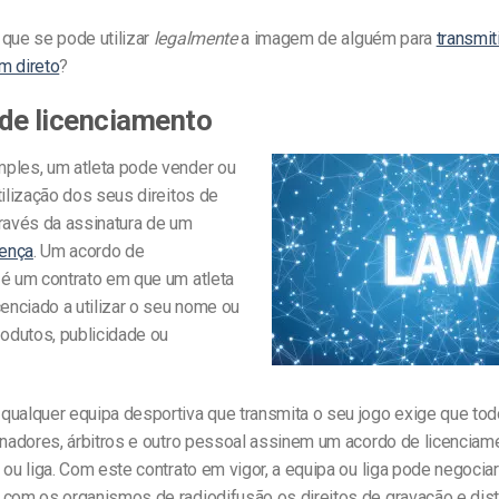
 que se pode utilizar
legalmente
a imagem de alguém para
transmit
m direto
?
 de licenciamento
ples, um atleta pode vender ou
tilização dos seus direitos de
través da assinatura de um
cença
. Um acordo de
 é um contrato em que um atleta
cenciado a utilizar o seu nome ou
dutos, publicidade ou
qualquer equipa desportiva que transmita o seu jogo exige que to
einadores, árbitros e outro pessoal assinem um acordo de licencia
 ou liga. Com este contrato em vigor, a equipa ou liga pode negociar
 com os organismos de radiodifusão os direitos de gravação e dist