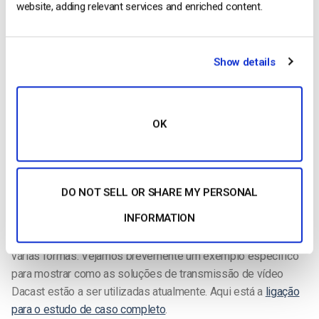
website, adding relevant services and enriched content.
Show details
OK
As opções da solução Cloud Streaming Server permitem-lhe
DO NOT SELL OR SHARE MY PERSONAL
fornecer conteúdos rápidos, escaláveis e fiáveis.
INFORMATION
Como já referimos, as empresas utilizam o vídeo em linha de
várias formas. Vejamos brevemente um exemplo específico
para mostrar como as soluções de transmissão de vídeo
Dacast estão a ser utilizadas atualmente. Aqui está a
ligação
para o estudo de caso completo
.