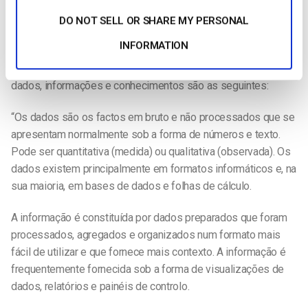
lhe analisar o sucesso do seu conteúdo em grande pormenor.
E esta análise, por sua vez, envolve o processo de
DO NOT SELL OR SHARE MY PERSONAL
transformar os dados em
informações accionáveis
.
INFORMATION
De acordo com Brent Dykes da Forbes, as diferenças entre
dados, informações e conhecimentos são as seguintes:
“Os dados são os factos em bruto e não processados que se
apresentam normalmente sob a forma de números e texto.
Pode ser quantitativa (medida) ou qualitativa (observada). Os
dados existem principalmente em formatos informáticos e, na
sua maioria, em bases de dados e folhas de cálculo.
A informação é constituída por dados preparados que foram
processados, agregados e organizados num formato mais
fácil de utilizar e que fornece mais contexto. A informação é
frequentemente fornecida sob a forma de visualizações de
dados, relatórios e painéis de controlo.