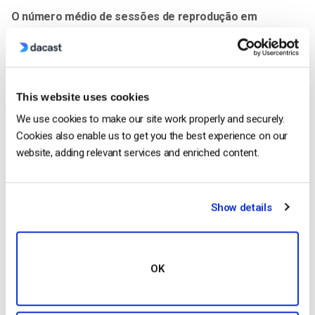
O número médio de sessões de reprodução em
simultâneo, por:
Qualquer intervalo de tempo
vídeo ou canal em direto
This website uses cookies
cidade
We use cookies to make our site work properly and securely.
tipo de dispositivo
Cookies also enable us to get you the best experience on our
website, adding relevant services and enriched content.
Peças de teatro e espectadores
Horas extraordinárias
Show details
Por país
Como utilizar a análise de vídeo avançada da
Dacast para a sua empresa
OK
Este nível de pormenor é extremamente útil para uma
empresa. Entre outras vantagens, este tipo de dados permite-