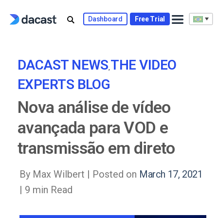
Skip
to
Dashboard
Free Trial
content
DACAST NEWS
THE VIDEO
,
EXPERTS BLOG
Nova análise de vídeo
avançada para VOD e
transmissão em direto
By Max Wilbert |
Posted on
March 17, 2021
| 9 min Read