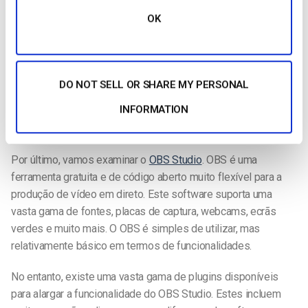
seguintes opções tem um preço com um modelo de
OK
subscrição anual:
A versão Home ($9/ano) suporta 7 módulos
A versão Studio ($99/ano) suporta 25 módulos
DO NOT SELL OR SHARE MY PERSONAL
A versão Broadcast ($999/ano) suporta 50 módulos
INFORMATION
Estúdio OBS
Por último, vamos examinar o
OBS Studio
. OBS é uma
ferramenta gratuita e de código aberto muito flexível para a
produção de vídeo em direto. Este software suporta uma
vasta gama de fontes, placas de captura, webcams, ecrãs
verdes e muito mais. O OBS é simples de utilizar, mas
relativamente básico em termos de funcionalidades.
No entanto, existe uma vasta gama de plugins disponíveis
para alargar a funcionalidade do OBS Studio. Estes incluem