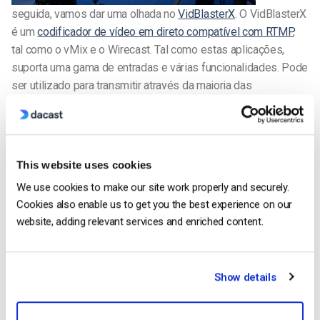
seguida, vamos dar uma olhada no
VidBlasterX
. O VidBlasterX
é um
codificador de vídeo em direto compatível com RTMP
,
tal como o vMix e o Wirecast. Tal como estas aplicações,
suporta uma gama de entradas e várias funcionalidades. Pode
ser utilizado para transmitir através da maioria das
plataformas, incluindo o Dacast.
Para configurações profissionais de software empresarial, o
VidBlasterX inclui suporte para encaminhamento de vídeo,
This website uses cookies
gravação local, apresentação em vários monitores e saída
We use cookies to make our site work properly and securely.
para dispositivos Blackmagic DeckLink. O VidBlasterX utiliza
Cookies also enable us to get you the best experience on our
um design modular, adicionando cada funcionalidade através
website, adding relevant services and enriched content.
de um módulo que os utilizadores podem reorganizar. Desta
forma, pode criar uma configuração de aplicação que seja
perfeita para o seu caso de utilização específico.
Show details
O VidBlasterX está disponível em três versões, consoante o
número de módulos de que necessita. Cada uma das