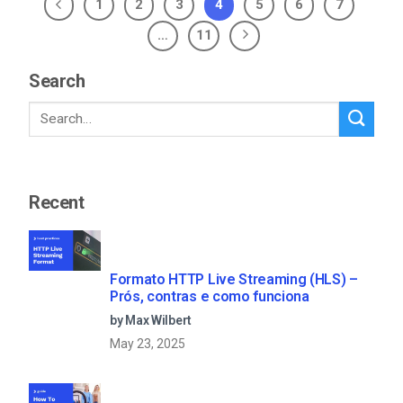
1
2
3
4
5
6
7
…
11
Search
Recent
Formato HTTP Live Streaming (HLS) –
Prós, contras e como funciona
by Max Wilbert
May 23, 2025