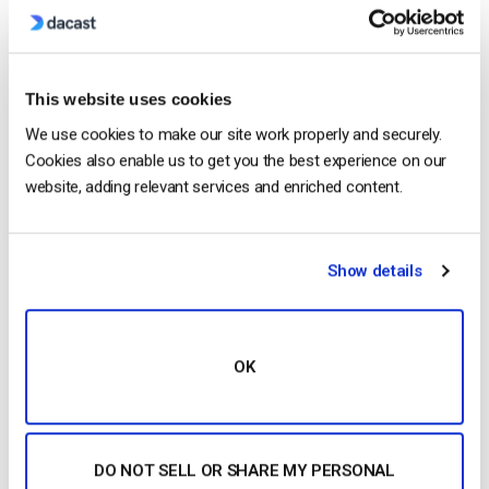
com a Dacast, são-lhe cobrados os primeiros 90
dias adiantados, num total de $750 USD. Receberá
um total de 6.000 GB de largura de banda durante os
[…]
This website uses cookies
We use cookies to make our site work properly and securely.
CONTINUE READING
→
Cookies also enable us to get you the best experience on our
website, adding relevant services and enriched content.
Como configurar a sua conta na
Show details
plataforma de vídeo Dacast
OK
DO NOT SELL OR SHARE MY PERSONAL