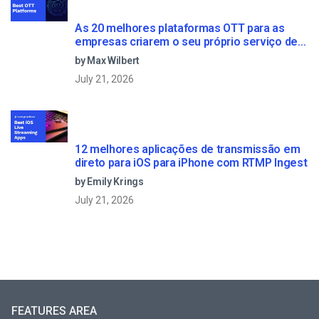
As 20 melhores plataformas OTT para as
empresas criarem o seu próprio serviço de
streaming (2026)
by Max Wilbert
July 21, 2026
12 melhores aplicações de transmissão em
direto para iOS para iPhone com RTMP Ingest
by Emily Krings
July 21, 2026
FEATURES AREA