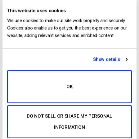
This website uses cookies
We use cookies to make our site work properly and securely.
Harmonie Duhamel
Cookies also enable us to get you the best experience on our
website, adding relevant services and enriched content.
Harmonie is a Senior digital marketer with
over 6 years in the Tech Industry. She has
a strong marketing and sales background
and loves to work in multilingual
Show details
environments.
OK
DO NOT SELL OR SHARE MY PERSONAL
Free 14-Day Trial
INFORMATION