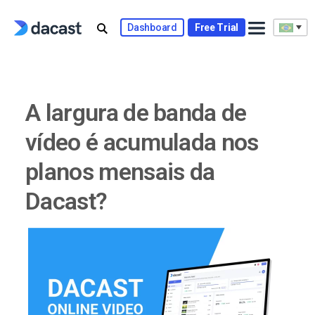
Skip
to
Dashboard
Free Trial
content
A largura de banda de
vídeo é acumulada nos
planos mensais da
Dacast?