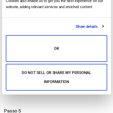
Cookies also enable us to get you the best experience on our
Passo 4
website, adding relevant services and enriched content.
Quando estiver apresentado da forma que pretende, pode
clicar com o botão direito do rato na “Fonte de captura da
Show details
janela” e selecionar “Filtrar”.
OK
DO NOT SELL OR SHARE MY PERSONAL
INFORMATION
Passo 5