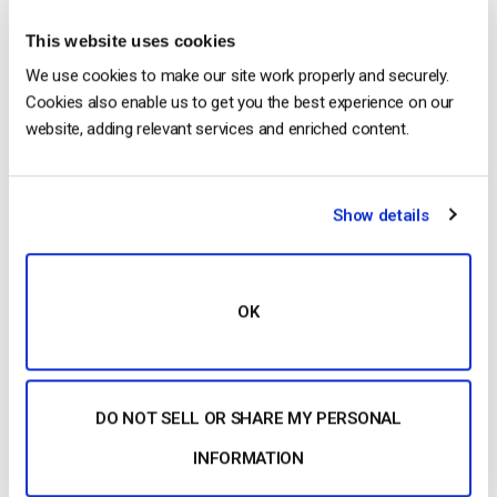
Una volta visualizzata nel modo desiderato, è possibile fare
This website uses cookies
clic con il pulsante destro del mouse sulla “Sorgente di
We use cookies to make our site work properly and securely.
acquisizione finestra” e selezionare “Filtro”.
Cookies also enable us to get you the best experience on our
website, adding relevant services and enriched content.
Show details
OK
DO NOT SELL OR SHARE MY PERSONAL
Passo 5
INFORMATION