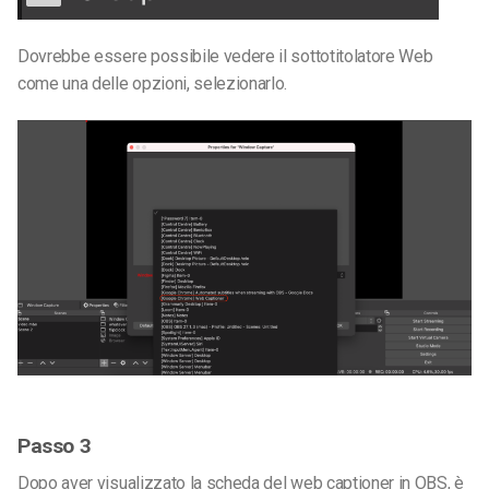
Dovrebbe essere possibile vedere il sottotitolatore Web
come una delle opzioni, selezionarlo.
Passo 3
Dopo aver visualizzato la scheda del web captioner in OBS, è