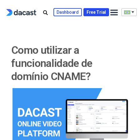
Skip
to
Dashboard
Free Trial
content
Como utilizar a
funcionalidade de
domínio CNAME?