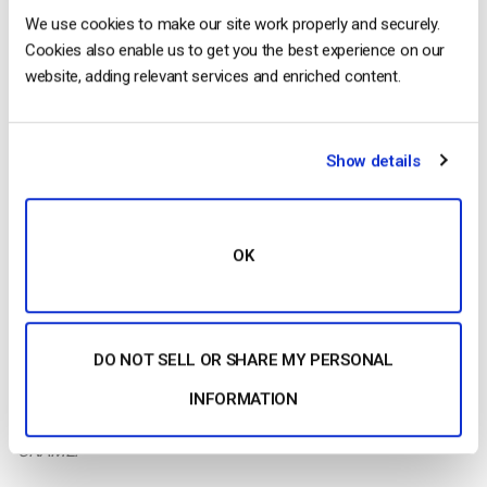
We use cookies to make our site work properly and securely.
3. Quando os registos DNS estiverem definidos, clique no
Cookies also enable us to get you the best experience on our
botão “
Verificar CNAME
“.
website, adding relevant services and enriched content.
Show details
OK
Nota:
Os registos DNS podem demorar, no mínimo, 30
DO NOT SELL OR SHARE MY PERSONAL
minutos a serem preenchidos. Em alguns casos, pode
demorar 24-72 horas, ou mais.
Se a integração for bem
INFORMATION
sucedida, aparecerá a cinzento no campo de domínio
CNAME.