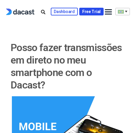
Skip
to
Dashboard
Free Trial
content
Posso fazer transmissões
em direto no meu
smartphone com o
Dacast?