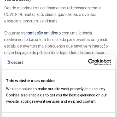
Desde os primeiros confinamentos relacionados com a
COVID-19, muitas actividades quotidianas e eventos
especiais tornaram-se virtuais.
Enquanto
transmissão em direto
com uma latência
relativamente baixa tem funcionado para eventos de grande
escala, os eventos mais pequenos que envolvem interação
ou participação do público têm dependido da transmissão
ponto-a-ponto com latência em tempo real ou ultra-baixa. O
streaming baseado no navegador tornou possível o streaming
ponto-a-ponto. Pode encontrar o artigo
AQUI
.
This website uses cookies
Precisa de ajuda sobre como transmitir em direto no seu
We use cookies to make our site work properly and securely.
telemóvel
? Por favor
contactar-nos .
Cookies also enable us to get you the best experience on our
website, adding relevant services and enriched content.
Ainda não é um utilizador Dacast e está interessado em
experimentar o Dacast sem riscos durante 14 dias?