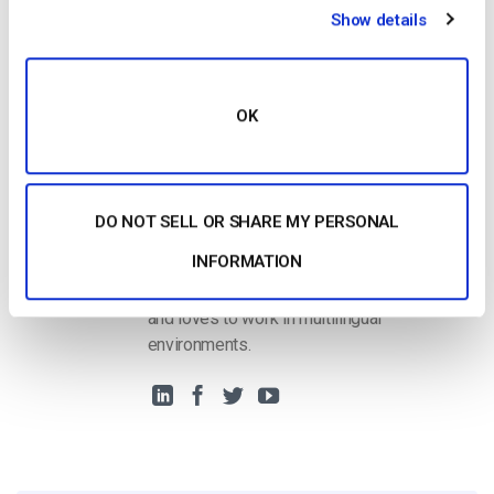
COMEÇAR GRATUITAMENTE
Show details
Recursos adicionais
OK
Harmonie Duhamel
DO NOT SELL OR SHARE MY PERSONAL
Harmonie is a Senior digital marketer with
INFORMATION
over 6 years in the Tech Industry. She has
a strong marketing and sales background
and loves to work in multilingual
environments.