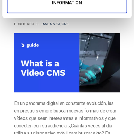
contenidos de vídeo (CMS) y cómo elegir
INFORMATION
uno para su empresa
PUBLICADO EL
JANUARY 23, 2023
En un panorama digital en constante evolución, las
empresas siempre buscan nuevas formas de crear
vídeos que sean interesantes e informativos y que
conecten con su audiencia. ¿Cuántas veces al día
utiliza su dispositivo móvil para buscar algo? Es