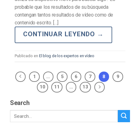
probable que los resultados de su búsqueda
contengan tantos resultados de vídeo como de
contenido escrito. […]
CONTINUAR LEYENDO
→
Publicado en
El blog de los expertos en vídeo
1
…
5
6
7
8
9
10
11
…
13
Search