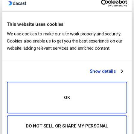
Esencialmente, las pantallas verdes permiten a los
equipos de producción cambiar o incluso borrar
elementos de fondo del entorno de producción.
Mediante el uso de pantallas verdes, los
This website uses cookies
productores, con la ayuda de ingenieros de
We use cookies to make our site work properly and securely.
ingeniería de software verde, pueden crear un
Cookies also enable us to get you the best experience on our
entorno de […]
website, adding relevant services and enriched content.
CONTINUAR LEYENDO
→
Show details
Publicado en
El blog de los expertos en vídeo
OK
El blog de los expertos en
vídeo
DO NOT SELL OR SHARE MY PERSONAL
Qué es un sistema de gestión de