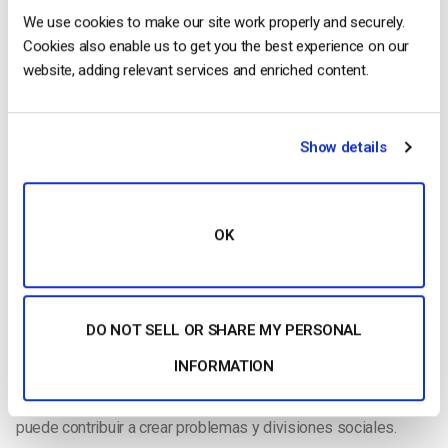
esto crea mucha competencia y, francamente, mucho ruido.
We use cookies to make our site work properly and securely.
Para los espectadores, esto puede requerir
suscripciones
a
Cookies also enable us to get you the best experience on our
varios servicios de streaming OTT, lo que puede resultar caro.
website, adding relevant services and enriched content.
También supone un quebradero de cabeza para los
espectadores con intereses diversos, porque puede resultar
abrumador saber dónde encontrar sus programas y películas
Show details
favoritos.
Es probable que la industria del vídeo en streaming siga
creciendo en la dirección de la sobrefragmentación mientras
OK
los consumidores sigan desembolsando dinero por servicios
de streaming adicionales.
Otra desventaja de la fragmentación de contenidos es que
DO NOT SELL OR SHARE MY PERSONAL
puede causar polarización y extremismo. Cuando los grupos
INFORMATION
de personas sólo están expuestos a un tipo de contenido,
pueden formarse prejuicios y reducirse las opiniones. Esto
puede contribuir a crear problemas y divisiones sociales.