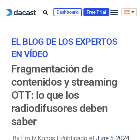
Skip
to
Dashboard
Free Trial
content
EL BLOG DE LOS EXPERTOS
EN VÍDEO
Fragmentación de
contenidos y streaming
OTT: lo que los
radiodifusores deben
saber
By Emily Krings |
Publicado el
June 5, 2024