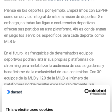
Piense en los deportes, por ejemplo. Empezamos con ESPN+
como un servicio integral de retransmisión de deportes. Sin
embargo, no todas las ligas o conferencias deportivas
ofrecen sus partidos en esta plataforma. Ahí es donde entran
en juego los servicios específicos para cada deporte, como
MLB.tv.
En el futuro, las franquicias de determinados equipos
deportivos podrían lanzar sus propias plataformas de
streaming para rentabilizar la audiencia de sus seguidores y
beneficiarse de la exclusividad de sus contenidos. Con 30
equipos de la MLB y 120 de la MiLB, el número de
plataformas podría resultar excesivo rápidamente. Sin
embargo, así es como funciona la fragmentación de
contenidos.
Para las emisoras y empresas de distribución de medios,
This website uses cookies