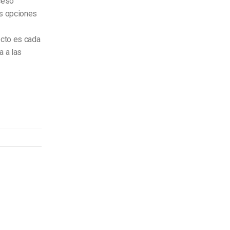
ceso
as opciones
n
ecto es cada
 a las