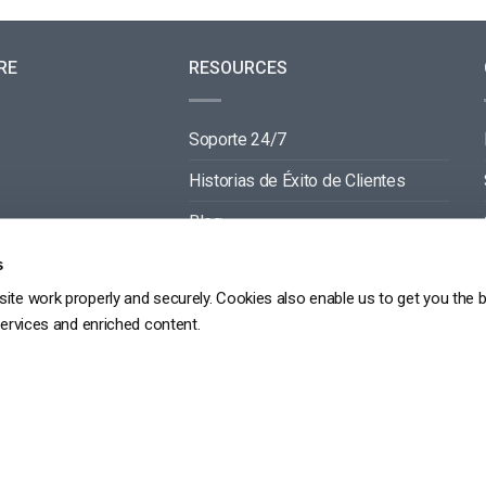
RE
RESOURCES
Soporte 24/7
Historias de Éxito de Clientes
Blog
Documentación de Video API
s
ite work properly and securely. Cookies also enable us to get you the 
Documentación de Reproductor API
services and enriched content.
GDPR
POLÍTICA DE PRIVACIDAD
TÉRMINOS DE SERVICIO
MAPA DEL SITIO
Copyright 2026 ©
dacast
京ICP备19031887号