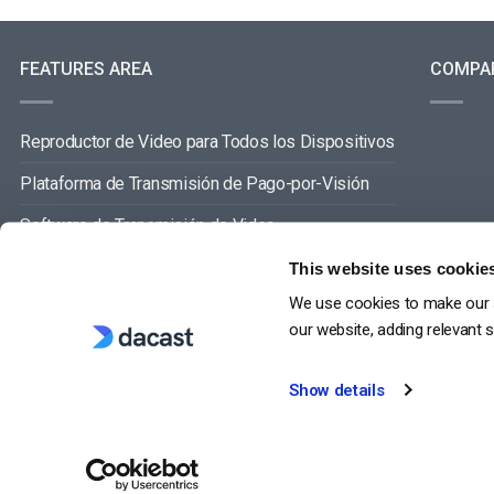
FEATURES AREA
COMPA
Reproductor de Video para Todos los Dispositivos
Plataforma de Transmisión de Pago-por-Visión
Software de Transmisión de Video
Gestión de Contenidos de Video
This website uses cookie
We use cookies to make our s
VER TODO
our website, adding relevant 
Show details