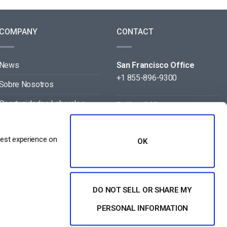
COMPANY
CONTACT
News
San Francisco Office
+1 855-896-9300
Sobre Nosotros
Oportunidades Laborales
Beijing Office
+86 105-123-5043
Contact
best experience on
OK
Aliados
DO NOT SELL OR SHARE MY
PERSONAL INFORMATION