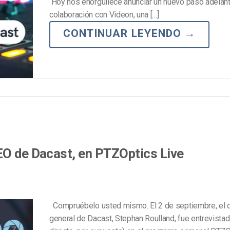
Hoy nos enorgullece anunciar un nuevo paso adelant
Marketing de Video
Emisoras de Radio y Televisión
colaboración con Videon, una […]
CONTINUAR LEYENDO
→
EO de Dacast, en PTZOptics Live
Compruébelo usted mismo. El 2 de septiembre, el d
general de Dacast, Stephan Roulland, fue entrevistad