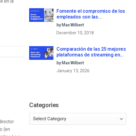
e en la
Fomente el compromiso de los
empleados con las
comunicaciones corporativas
by Max Wilbert
en directo
December 10, 2018
Comparación de las 25 mejores
plataformas de streaming en
directo en 2025
by Max Wilbert
January 13, 2026
Categories
irector
o (en