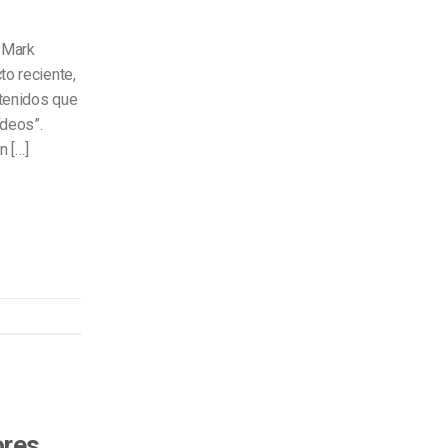
n Mark
to reciente,
ntenidos que
ídeos”.
n […]
ores