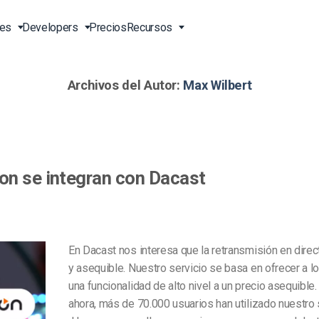
nes
Developers
Precios
Recursos
Archivos del Autor:
Max Wilbert
n Vivo
Transmisión en Vivo en Línea
Video para Empresas
Herramientas Herramientas
Soporte 24/7 EN
para Desarrolladores
ión en
o API
Entrega de Contenidos en
Video para Profesionales del
Soporte Telefónico EN
s en
China
Marketing
Transcodificación de Video
ion EN
Servicios Profesionales
 Línea
Reproductor de Video HTML5
Video para Ventas
Transmisión de Pago por
on se integran con Dacast
o
Visión
Soluciones de Entrega en
EN
Sobre Nosotros EN
ón
Todo el Mundo
Carga de Video Segura
Oportunidades Laborales EN
BD)
Galería de Videos Expo
Aliados EN
En Dacast nos interesa que la retransmisión en direct
Agencias Creativas
y asequible. Nuestro servicio se basa en ofrecer a lo
Contáctenos
en
Análisis de Video
una funcionalidad de alto nivel a un precio asequible
Transmisión en Vivo para
dades
Monetización de Video
ahora, más de 70.000 usuarios han utilizado nuestro 
Músicos
ión y