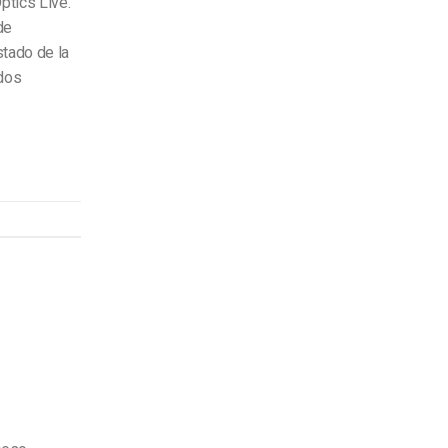
ptics Live.
de
stado de la
ados