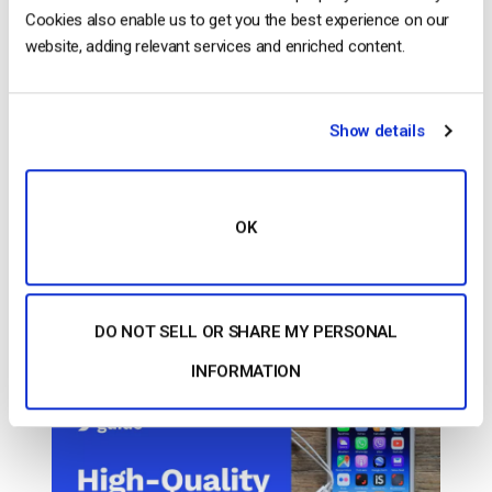
CONTINUAR LEYENDO
→
Cookies also enable us to get you the best experience on our
website, adding relevant services and enriched content.
Publicado en
El blog de los expertos en vídeo
Show details
El blog de los expertos en
vídeo
OK
Retransmisión en directo de alta calidad
para iOS
DO NOT SELL OR SHARE MY PERSONAL
PUBLICADO EL
DECEMBER 6, 2016
INFORMATION