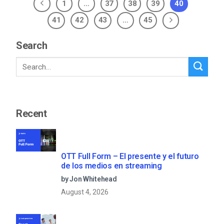
1
…
37
38
39
40
41
42
43
…
45
Search
Recent
OTT Full Form – El presente y el futuro
de los medios en streaming
by Jon Whitehead
August 4, 2026