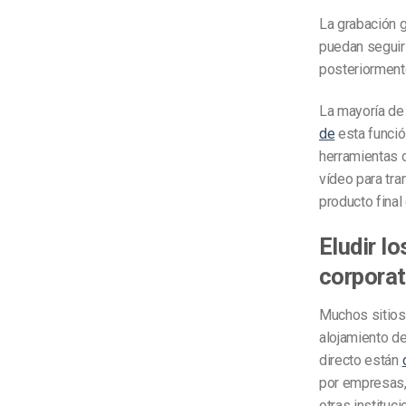
La grabación g
puedan seguir
posteriormente
La mayoría de
de
esta funci
herramientas d
vídeo para tra
producto final
Eludir l
corporat
Muchos sitios
alojamiento d
directo están
por empresas,
otras instituc