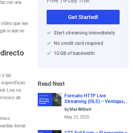
Free 14-Day Trial
tar con una
Get Started!
 vídeo que lea
gía si aún no
Start streaming immediately
No credit card required
directo
10 GB of bandwidth
 y las
 específicas
Read Next
ook Live no
Formato HTTP Live
ervicios de
Streaming (HLS) – Ventajas,
desventajas y cómo funciona
by Max Wilbert
May 23, 2025
remos
 puedas tomar
OTT Full Form – El presente y