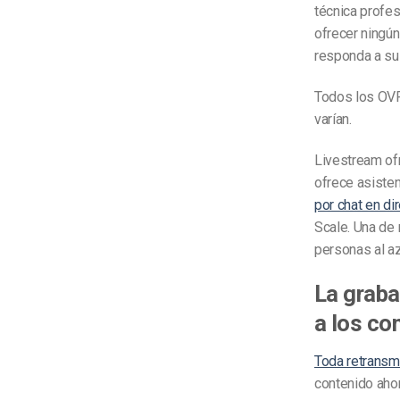
técnica profe
ofrecer ningún
responda a su
Todos los OVP 
varían.
Livestream of
ofrece asisten
por chat en di
Scale. Una de
personas al az
La graba
a los co
Toda retransm
contenido ahor