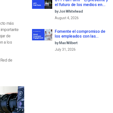
el futuro de los medios en
streaming
by Jon Whitehead
August 4, 2026
pecto más
 importante
Fomente el compromiso de
ejar de
los empleados con las
comunicaciones corporativas
n a los
by Max Wilbert
en directo
July 31, 2026
 Red de