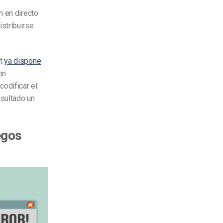
n en directo
stribuirse
st
ya dispone
en
codificar el
esultado un
egos