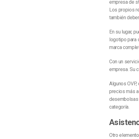
empresa de st
Los propios r
también deben
En su lugar, p
logotipo para 
marca complet
Con un servici
empresa. Su co
Algunos OVP, 
precios más a
desembolsas 7
categoría.
Asistenc
Otro elemento 