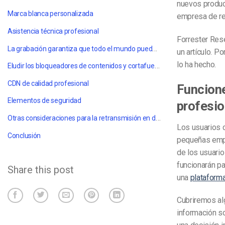
nuevos produc
Marca blanca personalizada
empresa de re
Asistencia técnica profesional
Forrester Res
La grabación garantiza que todo el mundo pueda acceder a los contenidos
un artículo. P
lo ha hecho.
Eludir los bloqueadores de contenidos y cortafuegos corporativos
CDN de calidad profesional
Funcione
Elementos de seguridad
profesio
Otras consideraciones para la retransmisión en directo de eventos de empresa
Los usuarios c
Conclusión
pequeñas empr
de los usuario
funcionarán pa
Share this post
una
plataforma
Cubriremos al
información s