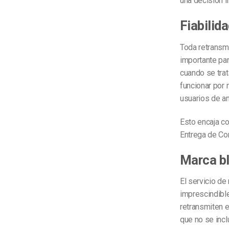
una decisión i
Fiabilid
Toda retransmi
importante par
cuando se trat
funcionar por
usuarios de an
Esto encaja c
Entrega de Con
Marca b
El servicio de
imprescindibl
retransmiten e
que no se incl