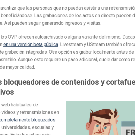
arantiza que las personas que no puedan asistir a una retransmisió
 beneficiándose. Las grabaciones de los actos en directo pueden di
. Así pueden seguir generando ingresos y visitas.
 los OVP ofrecen autoarchivado o alguna variante del mismo. Daca
ón
en una versión beta pública
. Livestream y UStream también ofrec
e grabación integradas. Otra opción es grabar localmente antes de 
nsmitirlo. Aunque esto requiere un paso adicional, suele dar como r
 de mayor calidad.
os bloqueadores de contenidos y cortafu
ivos
 web habituales de
e vídeos y retransmisiones en
completamente bloqueados
 universidades, escuelas y
iones. Entre los sitios más