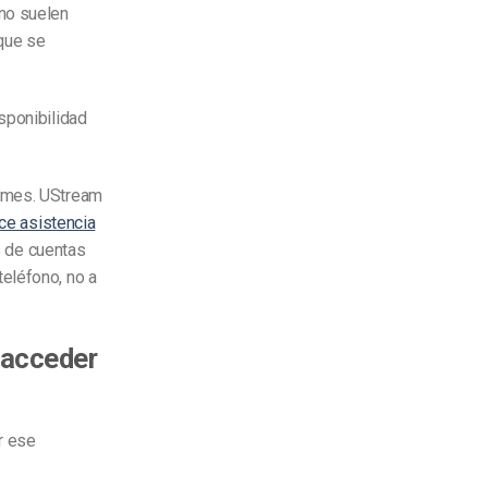
 no suelen
 que se
sponibilidad
$/mes. UStream
ce asistencia
es de cuentas
eléfono, no a
 acceder
r ese