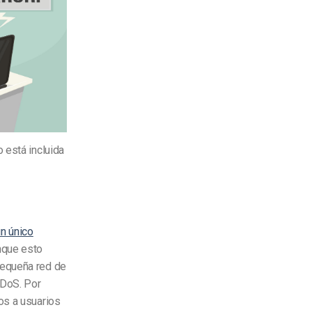
 está incluida
n único
nque esto
pequeña red de
DDoS. Por
os a usuarios