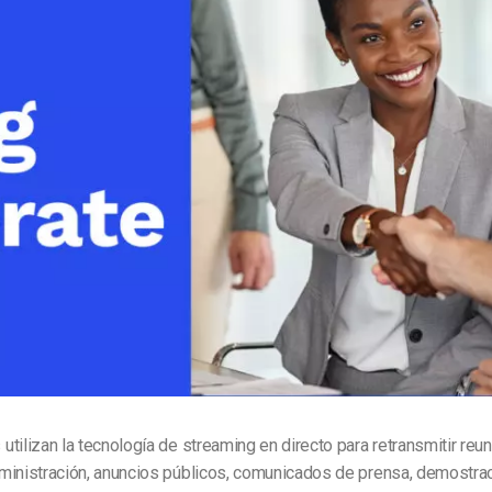
Marketing de Video
Emisoras de Radio y Televisión
tilizan la tecnología de streaming en directo para retransmitir reu
ministración, anuncios públicos, comunicados de prensa, demostra