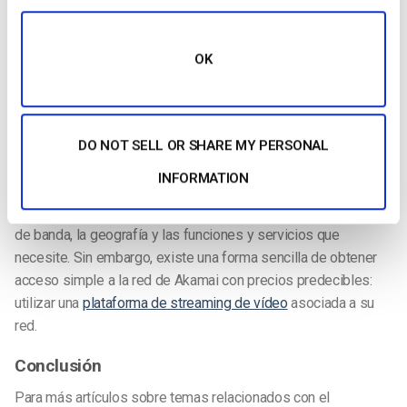
otras ventajas, una CDN proporciona una transmisión en
directo de mejor calidad y le permite escalar a audiencias
masivas al tiempo que maximiza la calidad de la experiencia.
OK
Por último, ¿por qué necesitas una plataforma de streaming,
como Dacast, para acceder a una CDN de primer nivel? Los
precios de la CDN de Akamai se negocian de forma
DO NOT SELL OR SHARE MY PERSONAL
personalizada, lo que hace que la red sea adecuada sobre
INFORMATION
todo para grandes usuarios. Los precios pueden variar
drásticamente. Los costes dependen del volumen, el ancho
de banda, la geografía y las funciones y servicios que
necesite. Sin embargo, existe una forma sencilla de obtener
acceso simple a la red de Akamai con precios predecibles:
utilizar una
plataforma de streaming de vídeo
asociada a su
red.
Conclusión
Para más artículos sobre temas relacionados con el