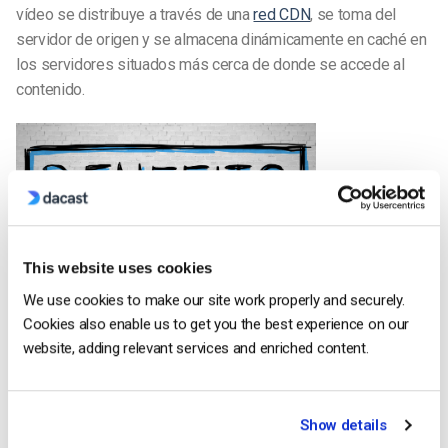
vídeo se distribuye a través de una
red CDN
, se toma del
servidor de origen y se almacena dinámicamente en caché en
los servidores situados más cerca de donde se accede al
contenido.
Teniendo esto en
This website uses cookies
We use cookies to make our site work properly and securely.
Cookies also enable us to get you the best experience on our
cuenta, ¿por qué es tan importante el acceso a las CDN en el
website, adding relevant services and enriched content.
mundo del streaming de vídeo? Cuando transmite vídeo en
directo, quiere garantizar que su contenido llegue a los
espectadores de forma rápida y fiable. En general, eso
Show details
significa utilizar una Red de Entrega de Contenidos. Entre