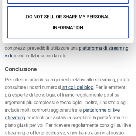
della CDN Akamai vengono negoziati su base personalizzata,
rendendo la rete adatta soprattutto agli utenti più grandi. I
DO NOT SELL OR SHARE MY PERSONAL
prezzi possono variare notevolmente. I costi dipendono dal
volume, dalla larghezza di banda, dall’area geografica e dalle
INFORMATION
caratteristiche e dai servizi richiesti. Tuttavia, esiste un modo
semplice per ottenere un accesso semplice alla rete Akamai
con prezzi prevedibili: utilizzare una
piattaforma di streaming
video
che collabora con la rete.
Conclusione
Per ulteriori articoli su argomenti relativi allo streaming, potete
consultare i nostri numerosi
articoli del blog.
Per le emittenti
più esperte di tecnologia, offriamo regolarmente post su
argomenti più complessi e tecnologici. Inoltre, il nostro blog
include molti confronti aggiornati tra le
piattaforme di live
streaming
esistenti per aiutarvi a scegliere la piattaforma e il
piano giusti per voi. Per ricevere regolarmente consigli sul live
streaming e offerte esclusive, vi invitiamo a unirvi al nostro