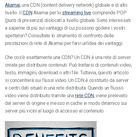
Akamai,
una CDN (content delivery network) globale e di alto
livello. Il
CDN
Akamai per lo
streaming live
comprende POP
(punti di presenza) dislocati a livello globale. Siete interessati
a saperne di più sui vantaggi di cui possono godere i vostri
spettatori? Consultate lo strumento di confronto delle
prestazioni di rete di Akamai per farvi un’idea dei vantaggi.
Che cos’è esattamente una CDN? Un CDN è una rete di server
creata per distribuire contenuti. Può trattarsi di contenuti video,
testo, immagini, download o altri file. Tuttavia, questo articolo
si concentrerà sui flussi video. Un CDN è costituito da server
e centri dati situati in una rete distribuita. Quando un flusso
video viene distribuito tramite una
rete CDN
, viene prelevato
dal server di origine e messo in cache in modo dinamico sui
server più vicini al luogo di accesso al contenuto.