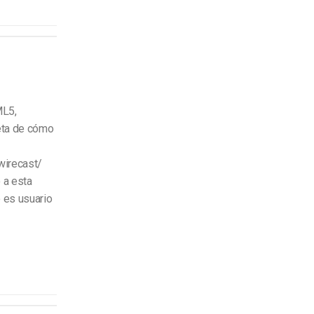
ML5,
leta de cómo
wirecast/
 a esta
 es usuario