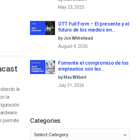
May 23, 2025
OTT Full Form – El presente y el
futuro de los medios en
streaming
by Jon Whitehead
August 4, 2026
Fomente el compromiso de los
acast
empleados con las
comunicaciones corporativas
by Max Wilbert
en directo
July 31, 2026
directo le
on la
figuración
 hardware
Categories
e permite