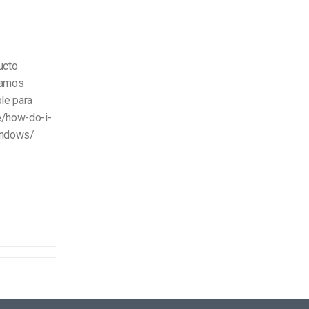
ucto
damos
ble para
e/how-do-i-
indows/