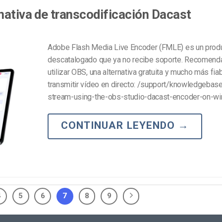
nativa de transcodificación Dacast
Adobe Flash Media Live Encoder (FMLE) es un prod
descatalogado que ya no recibe soporte. Recomen
utilizar OBS, una alternativa gratuita y mucho más fia
transmitir vídeo en directo: /support/knowledgebas
stream-using-the-obs-studio-dacast-encoder-on-w
CONTINUAR LEYENDO
→
4
5
6
7
8
9