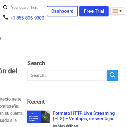
Dashboard
Free Trial
+1 855-896-9300
o
Search
ón del
irecto se te
Recent
ontraseña.
en su cuenta
Formato HTTP Live Streaming
(HLS) – Ventajas, desventajas y
tuado a la
cómo funciona
by Max Wilbert