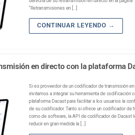
derecha de su retransmisión en directo en la página
Marketing de Video
Emisoras de Radio y Televisión
“Retransmisiones en […]
CONTINUAR LEYENDO
→
ansmisión en directo con la plataforma D
Si es proveedor de un codificador de transmisión en 
invitamos a integrar su herramienta de codificación c
plataforma Dacast para facilitar a los usuarios la con
de su codificador. Tanto si ofrece un codificador de
como de software, la API de codificador de Dacast l
reducir en gran medida la […]