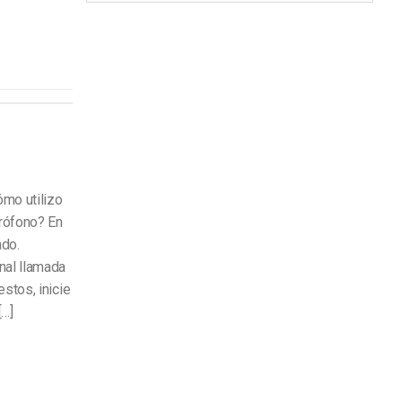
mo utilizo
crófono? En
ado.
nal llamada
stos, inicie
[…]