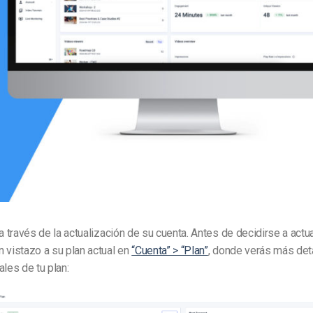
Marketing de Video
Emisoras de Radio y Televisión
 a través de la actualización de su cuenta. Antes de decidirse a actua
 vistazo a su plan actual en
“Cuenta” > “Plan”
, donde verás más det
ales de tu plan: