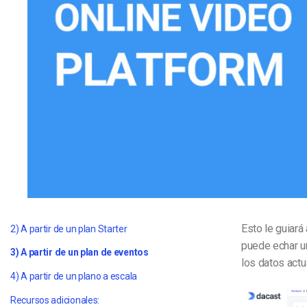
Aprendizaje en Línea
Privacidad y Seguridad
Esto le guiará
2) A partir de un plan Starter
puede echar un
3) A partir de un plan de eventos
los datos actu
4) A partir de un plano a escala
Recursos adicionales: