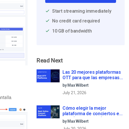
Start streaming immediately
No credit card required
10 GB of bandwidth
Read Next
Las 20 mejores plataformas
OTT para que las empresas
creen su propio servicio de
by Max Wilbert
streaming (2026)
July 21, 2026
ntalla.
Cómo elegir la mejor
plataforma de conciertos en
línea [2022 Update]
by Max Wilbert
July 20, 2026