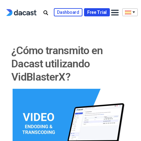
Skip
to
Dashboard
Free Trial
content
¿Cómo transmito en
Dacast utilizando
VidBlasterX?