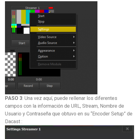
PASO 3
: Una vez aquí, puede rellenar los diferentes
campos con la información de URL, Stream, Nombre de
Usuario y Contraseña que obtuvo en su “Encoder Setup” de
Dacast :