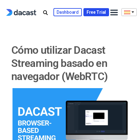
Skip
to
Dashboard
Free Trial
content
Cómo utilizar Dacast
Streaming basado en
navegador (WebRTC)