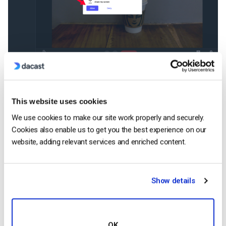
Haz clic en la ventana que quieras compartir o en la
opción “Toda la pantalla”. Después de seleccionar, haz
This website uses cookies
clic en “Compartir” para empezar a compartir tu pantalla
con tu público.
We use cookies to make our site work properly and securely.
Cookies also enable us to get you the best experience on our
website, adding relevant services and enriched content.
Show details
OK