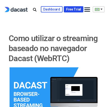
Skip
to
Dashboard
Free Trial
content
Como utilizar o streaming
baseado no navegador
Dacast (WebRTC)