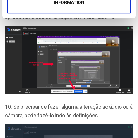
INFORMATION
9.
É isto que o seu público vai ver. Para deixar de
apresentar o seu ecrã, clique em “Parar partilha
10.
Se precisar de fazer alguma alteração ao áudio ou à
câmara, pode fazê-lo indo às definições.