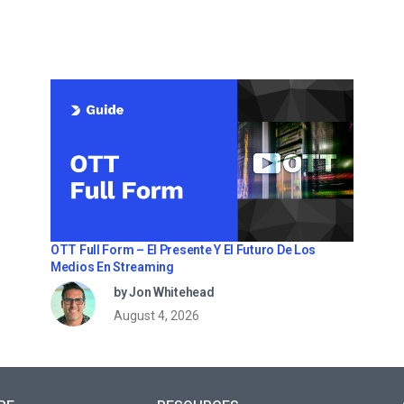
OTT Full Form – El Presente Y El Futuro De Los
Medios En Streaming
by Jon Whitehead
August 4, 2026