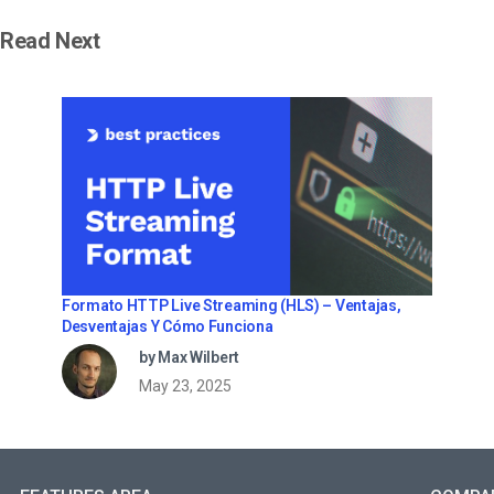
Read Next
Formato HTTP Live Streaming (HLS) – Ventajas,
Desventajas Y Cómo Funciona
by Max Wilbert
May 23, 2025