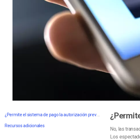
Aprendizaje en Línea
Privacidad y Seguridad
¿Permite
¿Permite el sistema de pago la autorización previa?
Recursos adicionales
No, las transa
Los espectado