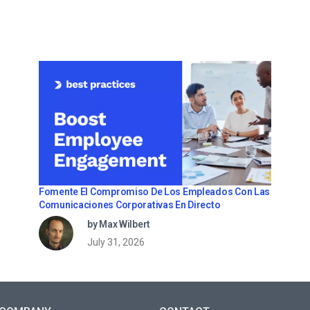
Fomente El Compromiso De Los Empleados Con Las
Comunicaciones Corporativas En Directo
by Max Wilbert
July 31, 2026