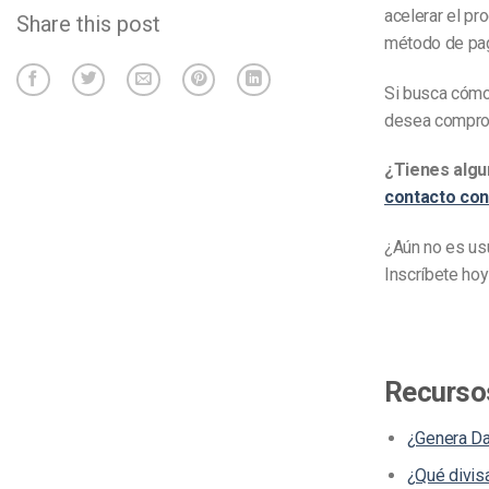
acelerar el pr
Share this post
método de pag
Si busca cómo
desea comprob
¿Tienes algu
contacto con
¿Aún no es usu
Inscríbete ho
Recurso
¿Genera Da
¿Qué divis