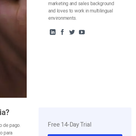
marketing and sales background
and loves to work in multilingual
environments.
ia?
Free 14-Day Trial
so de pago.
o para