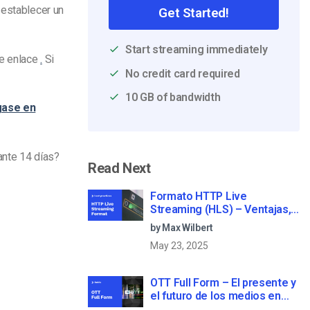
 establecer un
Get Started!
Start streaming immediately
te enlace
.
Si
No credit card required
10 GB of bandwidth
ase en
ante 14 días?
Read Next
Formato HTTP Live
Streaming (HLS) – Ventajas,
desventajas y cómo funciona
by Max Wilbert
May 23, 2025
OTT Full Form – El presente y
el futuro de los medios en
streaming