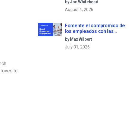
by Jon Whitehead
August 4, 2026
Fomente el compromiso de
los empleados con las
comunicaciones corporativas
by Max Wilbert
en directo
July 31, 2026
Tech
 loves to